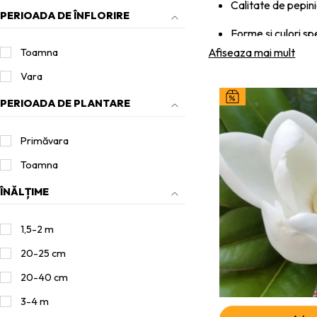
Calitate de pepin
PERIOADA DE ÎNFLORIRE
Forme și culori sp
Afiseaza mai mult
Toamna
Adaptare excelen
Vara
Rezistență și long
PERIOADA DE PLANTARE
Ideali pentru grădin
Primăvara
Toamna
ÎNĂLȚIME
1,5-2 m
20-25 cm
20-40 cm
3-4 m