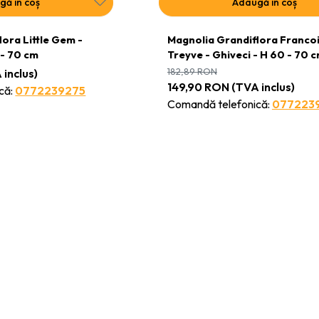
gă în coș
Adaugă în coș
ora Little Gem -
Magnolia Grandiflora Franco
 - 70 cm
Treyve - Ghiveci - H 60 - 70 
182,89
RON
inclus)
149,90
RON
(TVA inclus)
că:
0772239275
Comandă telefonică:
077223