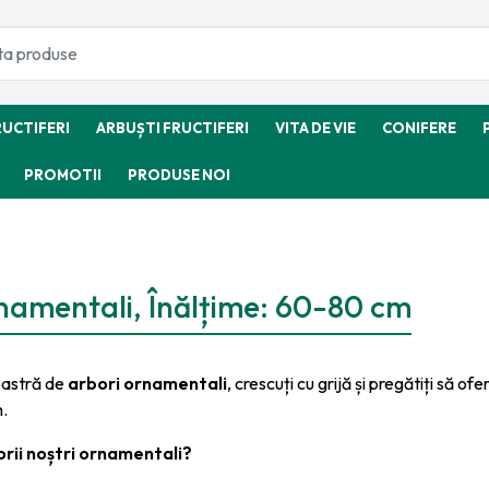
RUCTIFERI
ARBUȘTI FRUCTIFERI
VITA DE VIE
CONIFERE
PROMOTII
PRODUSE NOI
rnamentali, Înălțime: 60-80 cm
oastră de
arbori ornamentali
, crescuți cu grijă și pregătiți să o
n.
orii noștri ornamentali?