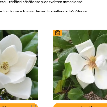
ieră – rădăcini sănătoase și dezvoltare armonioasă
ectaculoase – frunziș decorativ și înfloriri atrăgătoare
tă la clima din România
evitate ridicată
i, curți, alei și spații verzi