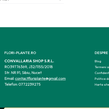
FLORI-PLANTE.RO
DESPRE
CONVALLARIA SHOP S.R.L.
Blog
RO39776369, J32/1155/2018
Termeni si
Str. NR.91, Sibiu, Nucet
Confident
Email:
contactfloriplante@gmail.com
Politica 
Telefon:
0772239275
Harta sit