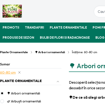
PROMOTII
TRANDAFIRI
PLANTE ORNAMENTALE
POMI F
PRODUSE DE SEZON
BULBI DE FLORI SI RADACINOASE
BLOG
Plante Ornamentale
🌳 Arbori ornamentali
Înălțime: 60-80 cm
🌳 Arbori o
Sumar
60-80 cm
PLANTE ORNAMENTALE
Descoperă selecția n
deosebit în orice sezo
🌳 Arbori ornamentali
🌳De ce să alegi arb
🌿 Arbuști ornamentali