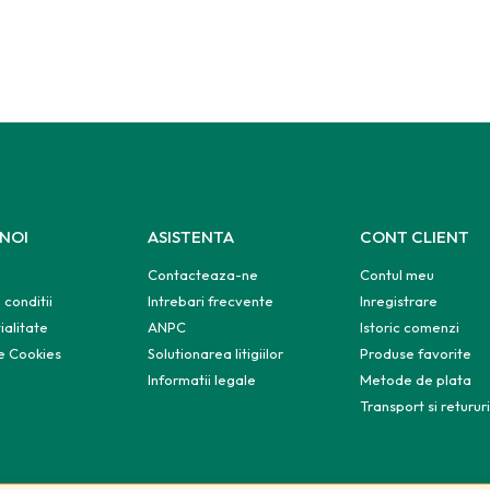
 NOI
ASISTENTA
CONT CLIENT
Contacteaza-ne
Contul meu
 conditii
Intrebari frecvente
Inregistrare
ialitate
ANPC
Istoric comenzi
de Cookies
Solutionarea litigiilor
Produse favorite
e
Informatii legale
Metode de plata
Transport si retururi