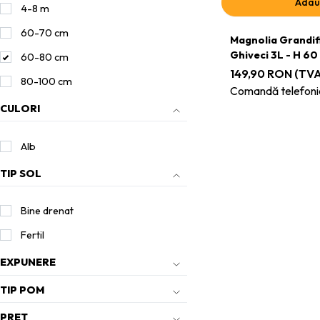
Adau
4-8 m
60-70 cm
Magnolia Grandifl
Ghiveci 3L - H 60
60-80 cm
149,90
RON
(TVA 
80-100 cm
Comandă telefoni
CULORI
Alb
TIP SOL
Bine drenat
Fertil
EXPUNERE
TIP POM
PRET