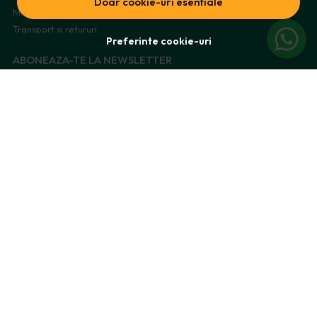
Doar cookie-uri esentiale
Metode de plata
Transport si retururi
Preferinte cookie-uri
ABONEAZA-TE LA NEWSLETTER
Fii la curent cu toate promotiile si produsele noi din shop!
Email
Aboneaza-te