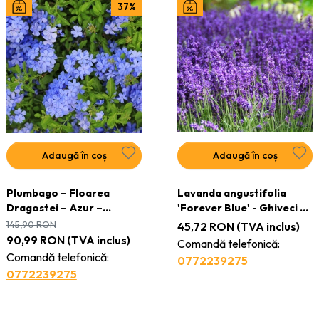
37%
Adaptate climatului din România
Întreținere ușoară și costuri reduse pe termen lung
Adaugă în coș
Adaugă în coș
Plumbago – Floarea
Lavanda angustifolia
Dragostei – Azur –
'Forever Blue' - Ghiveci -
Ghiveci 2L - H 50 - 60 cm
H 30-40cm
145,90
RON
45,72
RON
(TVA inclus)
90,99
RON
(TVA inclus)
Comandă telefonică:
Comandă telefonică:
0772239275
0772239275