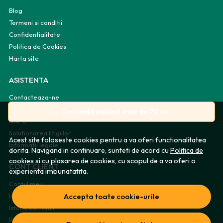
Blog
Termeni si conditii
Confidentialitate
Politica de Cookies
Harta site
ASISTENTA
Contacteaza-ne
Intrebari frecvente
⚠️
Comanda minimă este de 70 lei.
ANPC
Solutionarea litigiilor
Acest site foloseste cookies pentru a va oferi functionalitatea
Informatii legale
dorita. Navigand in continuare, sunteti de acord cu
Politica de
cookies
si cu plasarea de cookies, cu scopul de a va oferi o
CONT CLIENT
experienta imbunatatita.
Contul meu
Inregistrare
Accepta toate cookie-urile
Istoric comenzi
Produse favorite