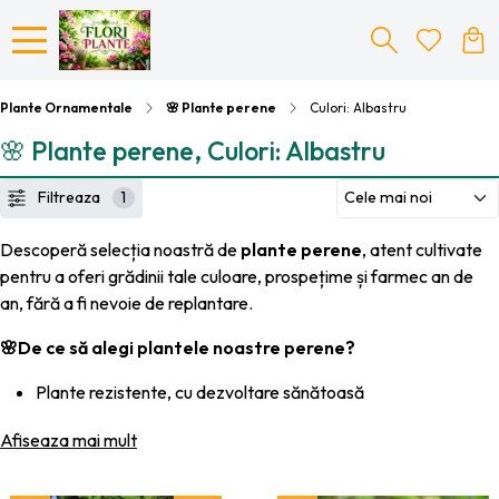
Plante Ornamentale
🌸 Plante perene
Culori: Albastru
🌸 Plante perene, Culori: Albastru
Filtreaza
1
Descoperă selecția noastră de
plante perene
, atent cultivate
pentru a oferi grădinii tale culoare, prospețime și farmec an de
an, fără a fi nevoie de replantare.
🌸De ce să alegi plantele noastre perene?
Plante rezistente, cu dezvoltare sănătoasă
Înflorire repetată și aspect decorativ de lungă durată
Afiseaza mai mult
Potrivite pentru straturi, borduri și ghivece