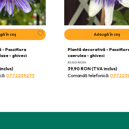
gă în coș
Adaugă în coș
 - Passiflora
Plantă decorativă - Passiflor
aze - ghiveci
caerulea - ghiveci
81,50
RON
inclus)
39,90
RON
(TVA inclus)
că:
0772239275
Comandă telefonică:
077223