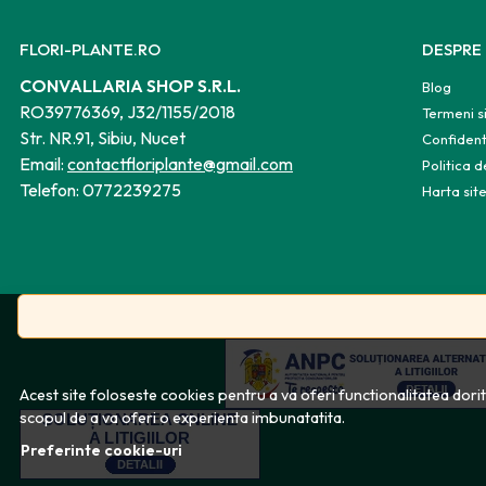
FLORI-PLANTE.RO
DESPRE
CONVALLARIA SHOP S.R.L.
Blog
RO39776369, J32/1155/2018
Termeni si
Str. NR.91, Sibiu, Nucet
Confident
Email:
contactfloriplante@gmail.com
Politica 
Telefon:
0772239275
Harta sit
Acest site foloseste cookies pentru a va oferi functionalitatea dori
scopul de a va oferi o experienta imbunatatita.
Preferinte cookie-uri