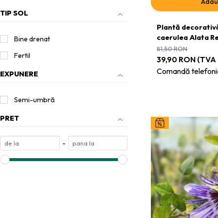
Adau
TIP SOL
Plantă decorativă
caerulea Alata Re
Bine drenat
81,50
RON
Fertil
39,90
RON
(TVA 
Comandă telefoni
EXPUNERE
Semi-umbră
PRET
-