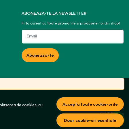
ABONEAZA-TE LA NEWSLETTER
Fii la curent cu toate promotiile si produsele noi din shop!
Email
Aboneaza-te
Accepta toate cookie-urile
 plasarea de cookies, cu
© Flori-Plante 2026
CULT Design
Doar cookie-uri esentiale