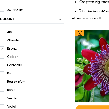
Creștere viguroas
20-40 cm
Înflorire bogată ș
Afiseaza mai mult
CULORI
Ideale pentru per
Adaptate climatu
Alb
Albastru
Întreținere ușoară
Bronz
Galben
Portocaliu
Roz
Roz prafuit
Roșu
Verde
Violet