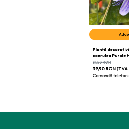
Adau
Plantă decorativă
caerulea Purple H
81,50
RON
39,90
RON
(TVA 
Comandă telefoni