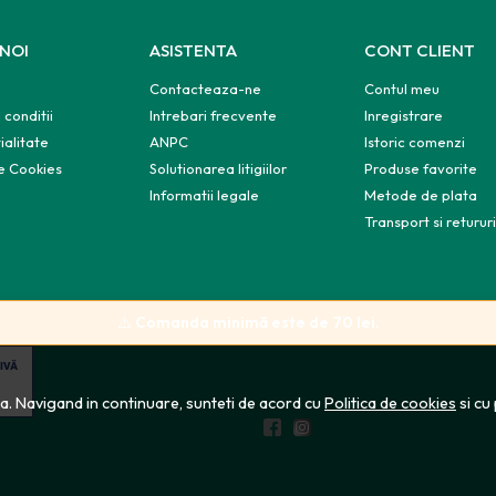
 NOI
ASISTENTA
CONT CLIENT
Contacteaza-ne
Contul meu
 conditii
Intrebari frecvente
Inregistrare
ialitate
ANPC
Istoric comenzi
de Cookies
Solutionarea litigiilor
Produse favorite
e
Informatii legale
Metode de plata
Transport si retururi
⚠️
Comanda minimă este de 70 lei.
ta. Navigand in continuare, sunteti de acord cu
Politica de cookies
si cu