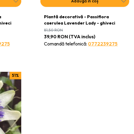
Adaugă în coș
a
Plantă decorativă - Passiflora
hiveci
caerulea Lavender Lady - ghiveci
81,50
RON
39,90
RON
(TVA inclus)
9275
Comandă telefonică:
0772239275
51%