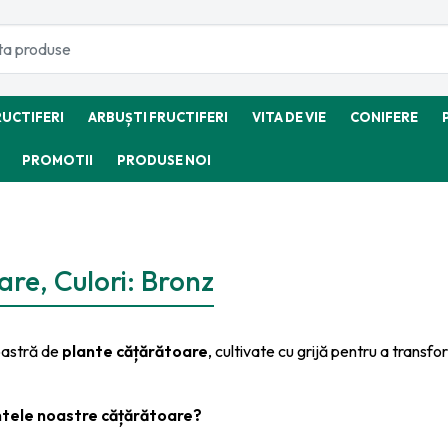
RUCTIFERI
ARBUȘTI FRUCTIFERI
VITA DE VIE
CONIFERE
PROMOTII
PRODUSE NOI
re, Culori: Bronz
oastră de
plante cățărătoare
, cultivate cu grijă pentru a transfo
antele noastre cățărătoare?