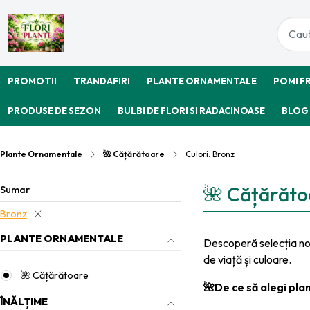
PROMOTII
TRANDAFIRI
PLANTE ORNAMENTALE
POMI F
PRODUSE DE SEZON
BULBI DE FLORI SI RADACINOASE
BLOG
Plante Ornamentale
🌺 Cățărătoare
Culori: Bronz
🌺 Cățărătoa
Sumar
Bronz
PLANTE ORNAMENTALE
Descoperă selecția n
de viață și culoare.
🌺 Cățărătoare
🌺De ce să alegi pl
ÎNĂLȚIME