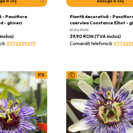
gă în coș
Adaugă în coș
 - Passiflora
Plantă decorativă - Passiflor
d - ghiveci
caerulea Constance Elliot - g
81,50
RON
inclus)
39,90
RON
(TVA inclus)
că:
0772239275
Comandă telefonică:
077223
51%