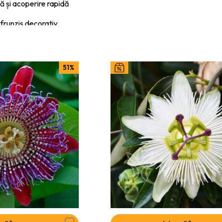
ă și acoperire rapidă
i frunziș decorativ
gole, fațade, balcoane și garduri
lui din România
51%
 și rezistență ridicată