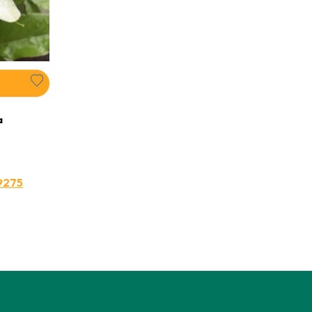
a
9275