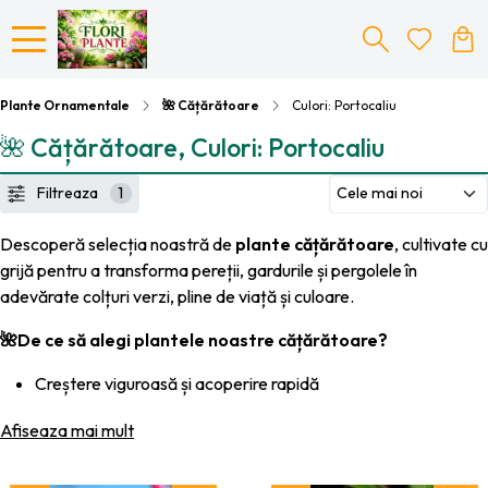
Plante Ornamentale
🌺 Cățărătoare
Culori: Portocaliu
🌺 Cățărătoare, Culori: Portocaliu
Filtreaza
1
Descoperă selecția noastră de
plante cățărătoare
, cultivate cu
grijă pentru a transforma pereții, gardurile și pergolele în
adevărate colțuri verzi, pline de viață și culoare.
🌺De ce să alegi plantele noastre cățărătoare?
Creștere viguroasă și acoperire rapidă
Înflorire bogată și frunziș decorativ
Afiseaza mai mult
Ideale pentru pergole, fațade, balcoane și garduri