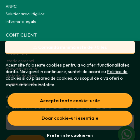
ANPC
Solutionarea litigiilor
Informatii legale
CONT CLIENT
Contul meu
⚠️
Comanda minimă este de 70 lei.
Inregistrare
Istoric comenzi
Acest site foloseste cookies pentru a va oferi functionalitatea
Produse favorite
dorita. Navigand in continuare, sunteti de acord cu
Politica de
Metode de plata
cookies
si cu plasarea de cookies, cu scopul de a va oferi o
Transport si retururi
experienta imbunatatita.
ABONEAZA-TE LA NEWSLETTER
Accepta toate cookie-urile
Fii la curent cu toate promotiile si produsele noi din shop!
Doar cookie-uri esentiale
Email
Preferinte cookie-uri