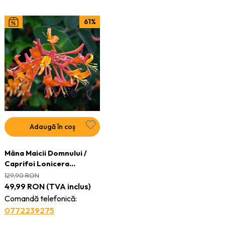
61%
Adaugă în coș
Mâna Maicii Domnului /
Caprifoi Lonicera
Mandarin – Ghiveci H 60
129,90
RON
-70 cm
49,99
RON
(TVA inclus)
Comandă telefonică:
0772239275