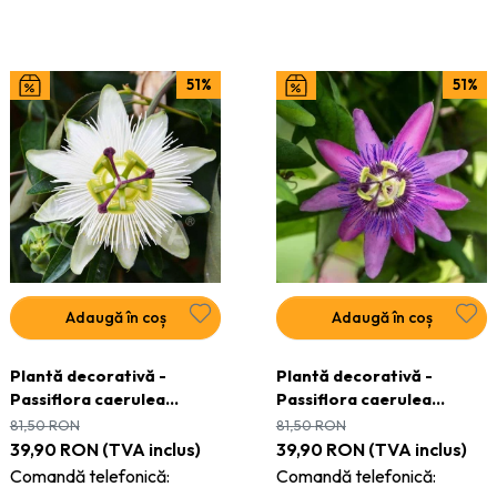
51%
51%
Adaugă în coș
Adaugă în coș
Plantă decorativă -
Plantă decorativă -
Passiflora caerulea
Passiflora caerulea
Constance Elliot - ghiveci
Lavender Lady - ghiveci
81,50
RON
81,50
RON
39,90
RON
(TVA inclus)
39,90
RON
(TVA inclus)
Comandă telefonică:
Comandă telefonică: