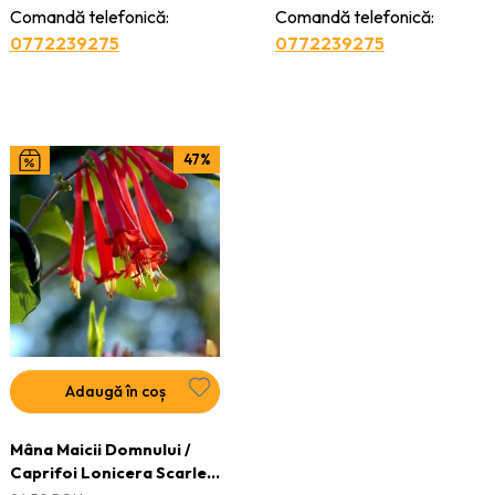
Comandă telefonică:
Comandă telefonică:
0772239275
0772239275
47%
Adaugă în coș
Mâna Maicii Domnului /
Caprifoi Lonicera Scarlet