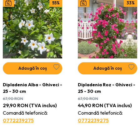
55%
33%
Adaptate climatului din România
Întreținere ușoară și rezistență ridicată
Adaugă în coș
Adaugă în coș
Dipladenia Alba - Ghiveci -
Dipladenia Roz - Ghiveci -
25 - 30 cm
25 - 30 cm
67,90
RON
67,90
RON
29,90
RON
(TVA inclus)
44,90
RON
(TVA inclus)
Comandă telefonică:
Comandă telefonică:
0772239275
0772239275