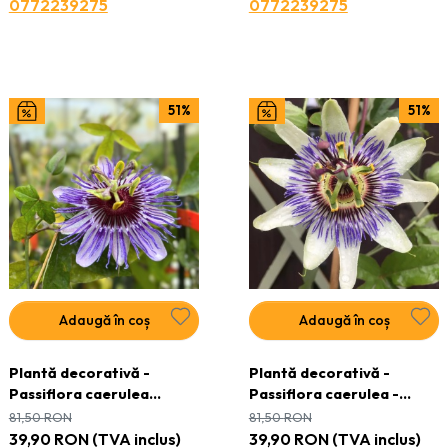
0772239275
0772239275
51%
51%
Adaugă în coș
Adaugă în coș
Plantă decorativă -
Plantă decorativă -
Passiflora caerulea
Passiflora caerulea -
Purple Haze - ghiveci
ghiveci
81,50
RON
81,50
RON
39,90
RON
(TVA inclus)
39,90
RON
(TVA inclus)