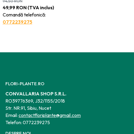
– Ghiveci H 60 - 70 cm
94,50
RON
49,99
RON
(TVA inclus)
Comandă telefonică:
0772239275
FLORI-PLANTE.RO
CONVALLARIA SHOP S.R.L.
RO39776369, J32/1155/2018
Str. NR.91, Sibiu, Nucet
Email:
contactfloriplante@gmail.com
Telefon:
0772239275
DESPRE NOI