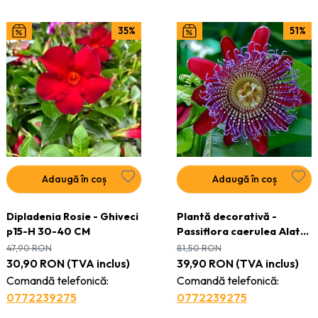
35%
51%
Adaugă în coș
Adaugă în coș
Dipladenia Rosie - Ghiveci
Plantă decorativă -
p15-H 30-40 CM
Passiflora caerulea Alata
Red - ghiveci
47,90
RON
81,50
RON
30,90
RON
(TVA inclus)
39,90
RON
(TVA inclus)
Comandă telefonică:
Comandă telefonică:
0772239275
0772239275