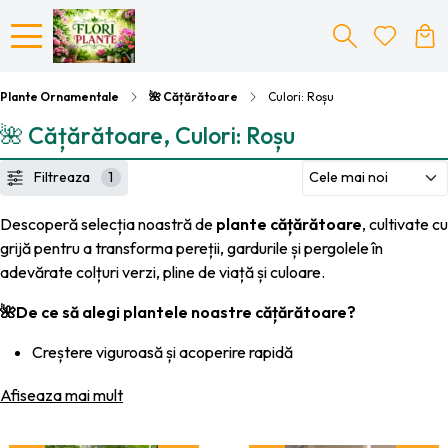
Plante Ornamentale
🌺 Cățărătoare
Culori: Roșu
🌺 Cățărătoare, Culori: Roșu
Filtreaza
1
Descoperă selecția noastră de
plante cățărătoare
, cultivate cu
grijă pentru a transforma pereții, gardurile și pergolele în
adevărate colțuri verzi, pline de viață și culoare.
🌺De ce să alegi plantele noastre cățărătoare?
Creștere viguroasă și acoperire rapidă
Înflorire bogată și frunziș decorativ
Afiseaza mai mult
Ideale pentru pergole, fațade, balcoane și garduri