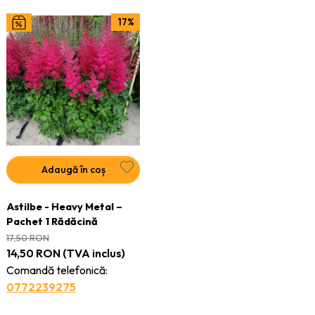
17%
Adaugă în coș
Astilbe - Heavy Metal –
Pachet 1 Rădăcină
17,50
RON
14,50
RON
(TVA inclus)
Comandă telefonică:
0772239275