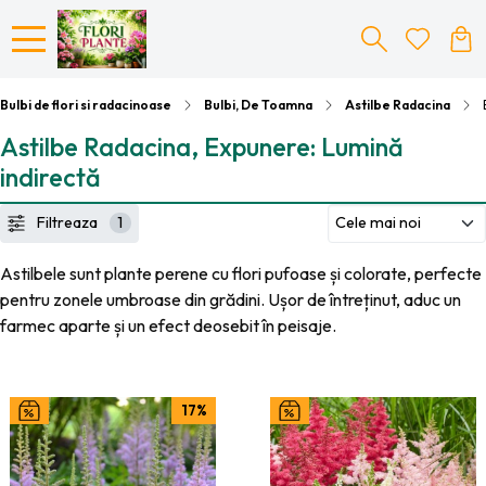
Bulbi de flori si radacinoase
Bulbi, De Toamna
Astilbe Radacina
Astilbe Radacina, Expunere: Lumină
indirectă
Filtreaza
1
Astilbele sunt plante perene cu flori pufoase și colorate, perfecte
pentru zonele umbroase din grădini. Ușor de întreținut, aduc un
farmec aparte și un efect deosebit în peisaje.
17%