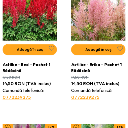
Adaugă în coș
Adaugă în coș
Astilbe - Red – Pachet 1
Astilbe - Erika – Pachet 1
Rădăcină
Rădăcină
17,50
RON
17,50
RON
14,50
RON
(TVA inclus)
14,50
RON
(TVA inclus)
Comandă telefonică:
Comandă telefonică:
0772239275
0772239275
17%
17%