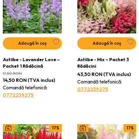
Adaugă în coș
Adaugă în coș
Astilbe - Lavander Love –
Astilbe - Mix – Pachet 3
Pachet 1 Rădăcină
Rădăcini
17,50
RON
43,50
RON
(TVA inclus)
14,50
RON
(TVA inclus)
Comandă telefonică:
Comandă telefonică:
0772239275
0772239275
17%
17%