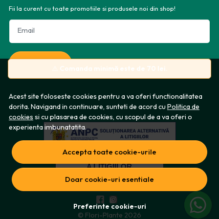
Fii la curent cu toate promotiile si produsele noi din shop!
Email
Aboneaza-te
⚠️
Comanda minimă este de 70 lei.
Acest site foloseste cookies pentru a va oferi functionalitatea
dorita. Navigand in continuare, sunteti de acord cu
Politica de
cookies
si cu plasarea de cookies, cu scopul de a va oferi o
experienta imbunatatita.
Accepta toate cookie-urile
Doar cookie-uri esentiale
Preferinte cookie-uri
© Flori-Plante 2026