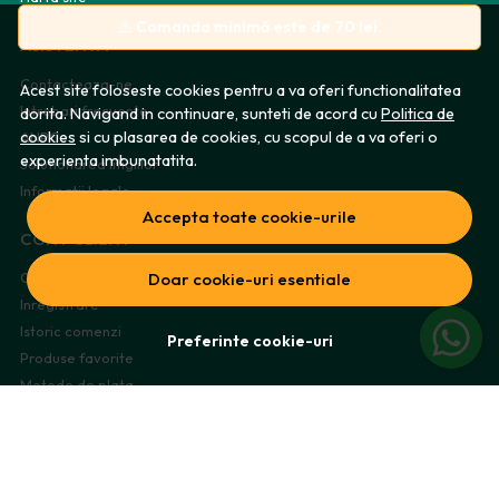
⚠️
Comanda minimă este de 70 lei.
ASISTENTA
Contacteaza-ne
Acest site foloseste cookies pentru a va oferi functionalitatea
Intrebari frecvente
dorita. Navigand in continuare, sunteti de acord cu
Politica de
cookies
si cu plasarea de cookies, cu scopul de a va oferi o
ANPC
experienta imbunatatita.
Solutionarea litigiilor
Informatii legale
Accepta toate cookie-urile
CONT CLIENT
Contul meu
Doar cookie-uri esentiale
Inregistrare
Istoric comenzi
Preferinte cookie-uri
Produse favorite
Metode de plata
Transport si retururi
ABONEAZA-TE LA NEWSLETTER
Fii la curent cu toate promotiile si produsele noi din shop!