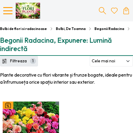
Bulbi de flori si radacinoase
Bulbi, De Toamna
Begonii Radacina
Begonii Radacina, Expunere: Lumină
indirectă
Filtreaza
1
Plante decorative cu flori vibrante și frunze bogate, ideale pentru
a înfrumuseța orice spațiu interior sau exterior.