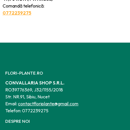
Comandă telefonică:
0772239275
FLORI-PLANTE.RO
CONVALLARIA SHOP S.R.L.
RO39776369, J32/1155/2018
Str. NR.91, Sibiu, Nucet
Email:
contactfloriplante@gmail.com
Telefon:
0772239275
DESPRE NOI