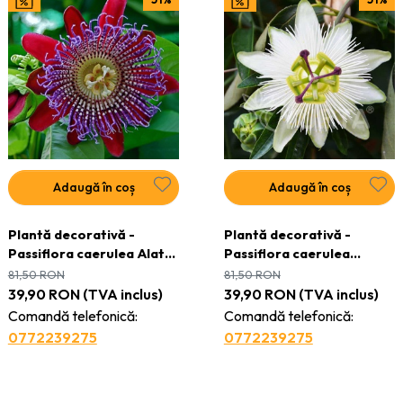
Adaugă în coș
Adaugă în coș
Plantă decorativă -
Plantă decorativă -
Passiflora caerulea Alata
Passiflora caerulea
Red - ghiveci
Constance Elliot - ghiveci
81,50
RON
81,50
RON
39,90
RON
(TVA inclus)
39,90
RON
(TVA inclus)
Comandă telefonică:
Comandă telefonică:
0772239275
0772239275