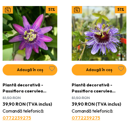
51%
51%
Adaugă în coș
Adaugă în coș
Plantă decorativă -
Plantă decorativă -
Passiflora caerulea
Passiflora caerulea
Lavender Lady - ghiveci
Purple Haze - ghiveci
81,50
RON
81,50
RON
39,90
RON
(TVA inclus)
39,90
RON
(TVA inclus)
Comandă telefonică:
Comandă telefonică:
0772239275
0772239275