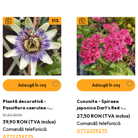
51%
Adaugă în coș
Adaugă în coș
Plantă decorativă -
Cununita - Spiraea
Passiflora caerulea -
japonica Dart’s Red -
ghiveci
Ghiveci
81,50
RON
27,50
RON
(TVA inclus)
39,90
RON
(TVA inclus)
Comandă telefonică:
Comandă telefonică:
0772239275
0772239275