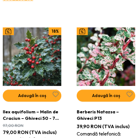
18%
Adaugă în coș
Adaugă în coș
Ilex aquifolium – Malin de
Berberis Natazsa –
Craciun – Ghiveci 50 - 70
Ghiveci P13
cm
97,00
RON
39,90
RON
(TVA inclus)
79,00
RON
(TVA inclus)
Comandă telefonică: