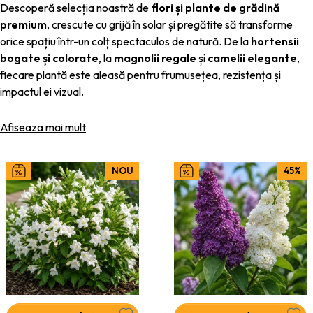
Descoperă selecția noastră de
flori și plante de grădină
premium
, crescute cu grijă în solar și pregătite să transforme
orice spațiu într-un colț spectaculos de natură. De la
hortensii
bogate și colorate
, la
magnolii regale
și
camelii elegante
,
fiecare plantă este aleasă pentru frumusețea, rezistența și
impactul ei vizual.
În solarele noastre, plantele beneficiază de condiții controlate,
Afiseaza mai mult
ceea ce le permite să se dezvolte armonios, să formeze frunziș
dens și înfloriri spectaculoase. Astfel, atunci când ajung în grădina
ta, sunt deja viguroase și pregătite pentru o adaptare rapidă.
NOU
45%
🌿
De ce să alegi plantele noastre de grădină?
Calitate de pepinieră
– plante crescute în condiții optime,
cu rădăcini sănătoase
Diversitate coloristică
– nuanțe intense și rare de
hortensii, camelii și magnolii