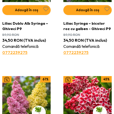
Adaugă în coș
Adaugă în coș
Liliac Dublu Alb Syringa –
Liliac Syringa – bicolor
Ghiveci P9
roz cu galben - Ghiveci P9
89,90
RON
89,90
RON
34,50
RON
(TVA inclus)
34,50
RON
(TVA inclus)
Comandă telefonică:
Comandă telefonică:
0772239275
0772239275
61%
45%