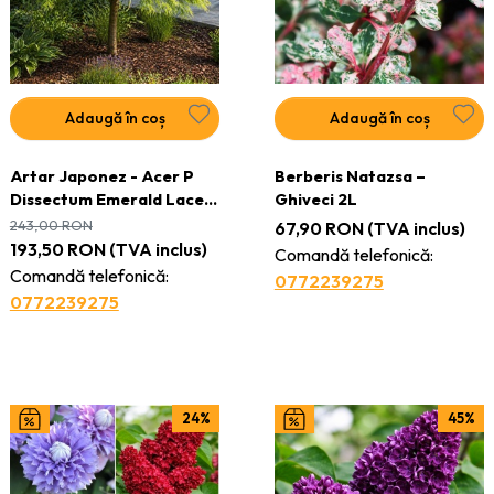
Adaugă în coș
Adaugă în coș
Artar Japonez - Acer P
Berberis Natazsa –
Dissectum Emerald Lace -
Ghiveci 2L
Ghiveci 3L - H 80 - 95 cm
243,00
RON
67,90
RON
(TVA inclus)
193,50
RON
(TVA inclus)
Comandă telefonică:
Comandă telefonică:
0772239275
0772239275
24%
45%