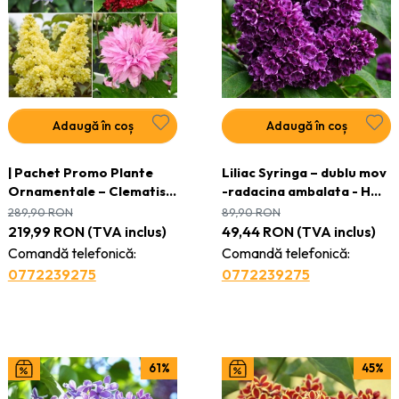
Adaugă în coș
Adaugă în coș
| Pachet Promo Plante
Liliac Syringa – dublu mov
Ornamentale – Clematis
-radacina ambalata - H
Multi Blue, Clematis Multi
70–80 cm
289,90
RON
89,90
RON
Pink, Liliac Roșu, Liliac
219,99
RON
(TVA inclus)
49,44
RON
(TVA inclus)
Charles Joy – Ghiveci
Comandă telefonică:
Comandă telefonică:
0772239275
0772239275
61%
45%