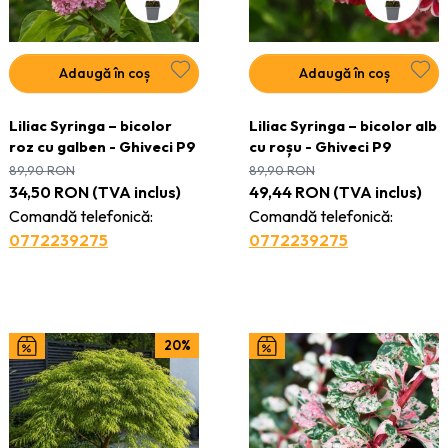
Adaugă în coș
Adaugă în coș
Liliac Syringa – bicolor
Liliac Syringa – bicolor alb
roz cu galben - Ghiveci P9
cu roșu - Ghiveci P9
89,90
RON
89,90
RON
34,50
RON
(TVA inclus)
49,44
RON
(TVA inclus)
Comandă telefonică:
Comandă telefonică:
0772239275
0772239275
20%