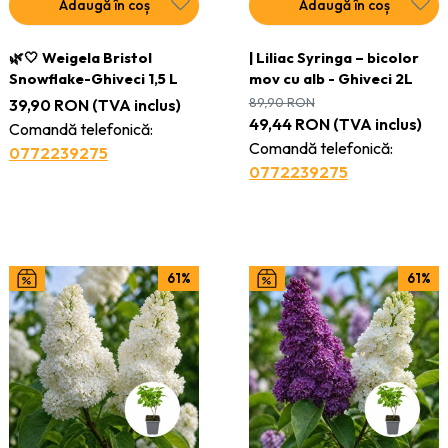
Plante viguroase și longevive
, ideale pentru grădini, curți,
Adaugă în coș
Adaugă în coș
parcuri sau terase
🌿🤍 Weigela Bristol
| Liliac Syringa – bicolor
Rezistență sporită
– selectate pentru climatul României și
Snowflake-Ghiveci 1,5 L
mov cu alb - Ghiveci 2L
adaptare excelentă
89,90
RON
39,90
RON
(TVA inclus)
49,44
RON
(TVA inclus)
Comandă telefonică:
Efect decorativ maxim
, indiferent de sezon
Comandă telefonică:
0772239275
0772239275
61%
61%