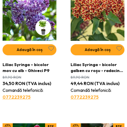
Adaugă în coș
Adaugă în coș
Liliac Syringa – bicolor
Liliac Syringa – bicolor
mov cu alb - Ghiveci P9
galben cu roșu - radacina
ambalata| H 70–80 cm
89,90
RON
89,90
RON
34,50
RON
(TVA inclus)
49,44
RON
(TVA inclus)
Comandă telefonică:
Comandă telefonică:
0772239275
0772239275
51%
51%