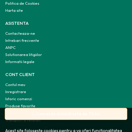
Politica de Cookies
Harta site
ASISTENTA
Contacteaza-ne
Intrebari frecvente
ANPC
Solutionarea litigiilor
Informatii legale
CONT CLIENT
Contul meu
Inregistrare
Istoric comenzi
Produse favorite
Metode de plata
⚠️
Comanda minimă este de 70 lei.
Transport si retururi
Acest site foloseste cookies pentru a va oferi functionalitatea