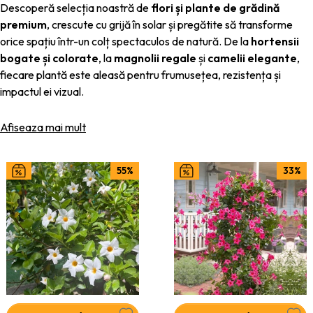
Descoperă selecția noastră de
flori și plante de grădină
premium
, crescute cu grijă în solar și pregătite să transforme
orice spațiu într-un colț spectaculos de natură. De la
hortensii
bogate și colorate
, la
magnolii regale
și
camelii elegante
,
fiecare plantă este aleasă pentru frumusețea, rezistența și
impactul ei vizual.
În solarele noastre, plantele beneficiază de condiții controlate,
Afiseaza mai mult
ceea ce le permite să se dezvolte armonios, să formeze frunziș
dens și înfloriri spectaculoase. Astfel, atunci când ajung în grădina
ta, sunt deja viguroase și pregătite pentru o adaptare rapidă.
55%
33%
🌿
De ce să alegi plantele noastre de grădină?
Calitate de pepinieră
– plante crescute în condiții optime,
cu rădăcini sănătoase
Diversitate coloristică
– nuanțe intense și rare de
hortensii, camelii și magnolii