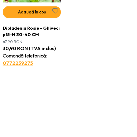
Adaugă în coș
Dipladenia Rosie - Ghiveci
p15-H 30-40 CM
47,90
RON
30,90
RON
(TVA inclus)
Comandă telefonică:
0772239275