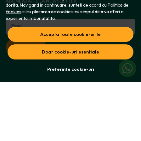
ABONEAZA-TE LA NEWSLETTER
dorita. Navigand in continuare, sunteti de acord cu
Politica de
cookies
si cu plasarea de cookies, cu scopul de a va oferi o
Fii la curent cu toate promotiile si produsele noi din shop!
experienta imbunatatita.
Email
Accepta toate cookie-urile
Aboneaza-te
Doar cookie-uri esentiale
Preferinte cookie-uri