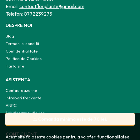
Email:
contactfloriplante@gmail.com
Telefon:
0772239275
DESPRE NOI
Blog
Termeni si conditii
Confidentialitate
Politica de Cookies
Harta site
ASISTENTA
Contacteaza-ne
Intrebari frecvente
ANPC
Solutionarea litigiilor
⚠️
Comanda minimă este de 70 lei.
Informatii legale
CONT CLIENT
Acest site foloseste cookies pentru a va oferi functionalitatea