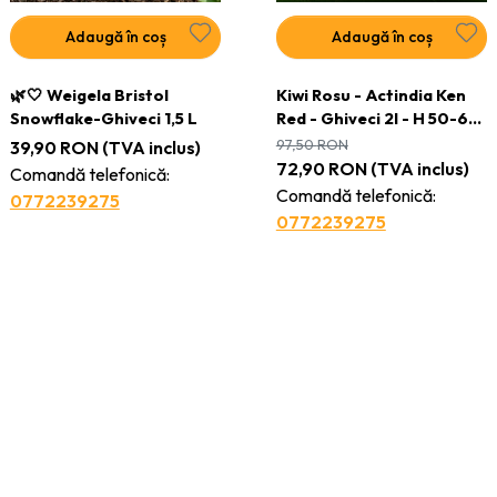
Plante viguroase și longevive
, ideale pentru grădini, curți,
Adaugă în coș
Adaugă în coș
parcuri sau terase
🌿🤍 Weigela Bristol
Kiwi Rosu - Actindia Ken
Rezistență sporită
– selectate pentru climatul României și
Snowflake-Ghiveci 1,5 L
Red - Ghiveci 2l - H 50-60
adaptare excelentă
cm
97,50
RON
39,90
RON
(TVA inclus)
72,90
RON
(TVA inclus)
Comandă telefonică:
Efect decorativ maxim
, indiferent de sezon
Comandă telefonică:
0772239275
0772239275