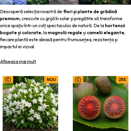
Descoperă selecția noastră de
flori și plante de grădină
premium
, crescute cu grijă în solar și pregătite să transforme
orice spațiu într-un colț spectaculos de natură. De la
hortensii
bogate și colorate
, la
magnolii regale
și
camelii elegante
,
fiecare plantă este aleasă pentru frumusețea, rezistența și
impactul ei vizual.
În solarele noastre, plantele beneficiază de condiții controlate,
Afiseaza mai mult
ceea ce le permite să se dezvolte armonios, să formeze frunziș
dens și înfloriri spectaculoase. Astfel, atunci când ajung în grădina
ta, sunt deja viguroase și pregătite pentru o adaptare rapidă.
NOU
25%
🌿
De ce să alegi plantele noastre de grădină?
Calitate de pepinieră
– plante crescute în condiții optime,
cu rădăcini sănătoase
Diversitate coloristică
– nuanțe intense și rare de
hortensii, camelii și magnolii