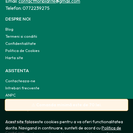
Email:
contactfloriplante@gmail.com
Telefon:
0772239275
DESPRE NOI
Blog
Termeni si conditii
Confidentialitate
Politica de Cookies
Harta site
ASISTENTA
Contacteaza-ne
Intrebari frecvente
ANPC
Solutionarea litigiilor
⚠️
Comanda minimă este de 70 lei.
Informatii legale
Acest site foloseste cookies pentru a va oferi functionalitatea
CONT CLIENT
dorita. Navigand in continuare, sunteti de acord cu
Politica de
Contul meu