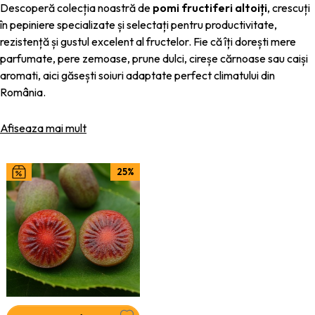
Descoperă colecția noastră de
pomi fructiferi altoiți
, crescuți
în pepiniere specializate și selectați pentru productivitate,
rezistență și gustul excelent al fructelor. Fie că îți dorești mere
parfumate, pere zemoase, prune dulci, cireșe cărnoase sau caiși
aromati, aici găsești soiuri adaptate perfect climatului din
România.
Pomii noștri sunt altoiți pe portaltoi viguroși, cu
rădăcini
Afiseaza mai mult
sănătoase și bine dezvoltate
, ceea ce le oferă o prindere
rapidă, o creștere armonioasă și o rodire timpurie. Investiția în
pomi altoiți de calitate înseamnă
fructe gustoase chiar din
25%
grădina ta
, an de an.
De ce să alegi pomii noștri fructiferi?
✔
Rădăcini puternice și sănătoase
– prindere garantată și
creștere stabilă.
✔
Soiuri productiv
e – selecționate pentru rod bogat și fructe
mari.