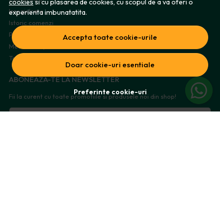
cookies
si cu plasarea de cookies, cu scopul de a va oferi o
Inregistrare
experienta imbunatatita.
Istoric comenzi
Produse favorite
Accepta toate cookie-urile
Metode de plata
Transport si retururi
Doar cookie-uri esentiale
ABONEAZA-TE LA NEWSLETTER
Preferinte cookie-uri
Fii la curent cu toate promotiile si produsele noi din shop!
Email
Aboneaza-te