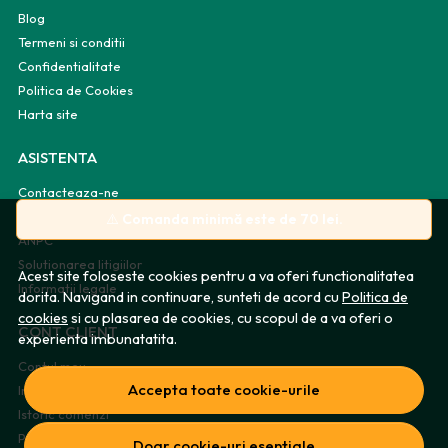
Blog
Termeni si conditii
Confidentialitate
Politica de Cookies
Harta site
ASISTENTA
Contacteaza-ne
Intrebari frecvente
⚠️
Comanda minimă este de 70 lei.
ANPC
Solutionarea litigiilor
Acest site foloseste cookies pentru a va oferi functionalitatea
Informatii legale
dorita. Navigand in continuare, sunteti de acord cu
Politica de
cookies
si cu plasarea de cookies, cu scopul de a va oferi o
CONT CLIENT
experienta imbunatatita.
Contul meu
Accepta toate cookie-urile
Inregistrare
Istoric comenzi
Produse favorite
Doar cookie-uri esentiale