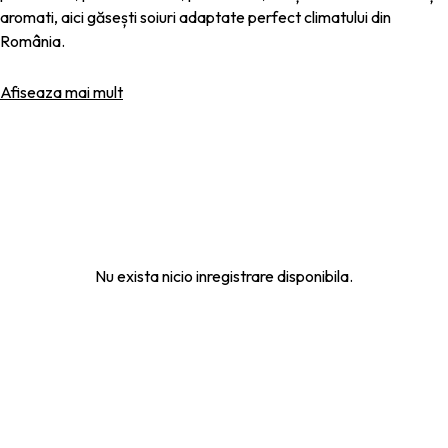
aromati, aici găsești soiuri adaptate perfect climatului din
România.
Pomii noștri sunt altoiți pe portaltoi viguroși, cu
rădăcini
Afiseaza mai mult
sănătoase și bine dezvoltate
, ceea ce le oferă o prindere
rapidă, o creștere armonioasă și o rodire timpurie. Investiția în
pomi altoiți de calitate înseamnă
fructe gustoase chiar din
grădina ta
, an de an.
De ce să alegi pomii noștri fructiferi?
✔
Rădăcini puternice și sănătoase
– prindere garantată și
Nu exista nicio inregistrare disponibila.
creștere stabilă.
✔
Soiuri productiv
e – selecționate pentru rod bogat și fructe
mari.
✔
Altoire profesională
– pentru rezistență crescută la boli și
iernile reci.
✔
Adaptabilitate excelentă
– potriviți pentru toate tipurile de
grădini și livezi.