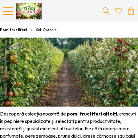
Pomi fructiferi
Soi: Cydonia
Descoperă colecția noastră de
pomi fructiferi altoiți
, crescuți
în pepiniere specializate și selectați pentru productivitate,
rezistență și gustul excelent al fructelor. Fie că îți dorești mere
parfumate, pere zemoase, prune dulci, cireșe cărnoase sau caiși