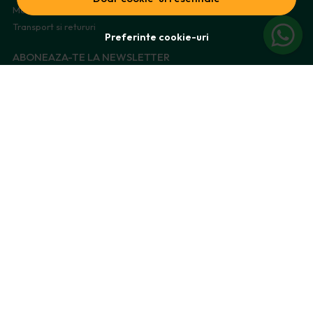
Metode de plata
Transport si retururi
Preferinte cookie-uri
ABONEAZA-TE LA NEWSLETTER
Fii la curent cu toate promotiile si produsele noi din shop!
Email
Aboneaza-te