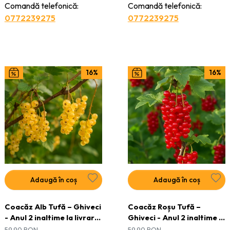
Comandă telefonică:
Comandă telefonică:
0772239275
0772239275
16%
16%
Adaugă în coș
Adaugă în coș
Coacăz Alb Tufă – Ghiveci
Coacăz Roșu Tufă –
- Anul 2 inaltime la livrare
Ghiveci - Anul 2 inaltime la
30 - 40 cm
livrare 30 - 40 cm
59,90
RON
59,90
RON