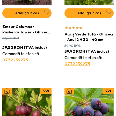
Adaugă în coș
Adaugă în coș
Zmeur Columnar
Rasberry Tower - Ghiveci
Agriș Verde Tufă - Ghiveci
2L
67,70
RON
- Anul 2 H 30 - 40 cm
59,90
RON
59,50
RON
(TVA inclus)
39,90
RON
(TVA inclus)
Comandă telefonică:
Comandă telefonică:
0772239275
0772239275
33%
33%