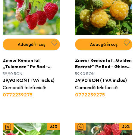
Adaugă în coș
Adaugă în coș
Zmeur Remontat
Zmeur Remontat „Golden
„Tulameen” Pe Rod -
Everest” Pe Rod - Ghiveci
Ghiveci 2L - H 30 - 40 cm
2L - H 30 - 40 cm
59,90
RON
59,90
RON
39,90
RON
(TVA inclus)
39,90
RON
(TVA inclus)
Comandă telefonică:
Comandă telefonică:
0772239275
0772239275
33%
33%