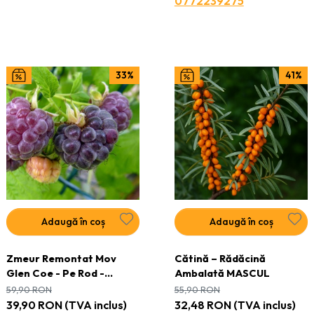
0772239275
33%
41%
Adaugă în coș
Adaugă în coș
Zmeur Remontat Mov
Cătină – Rădăcină
Glen Coe - Pe Rod -
Ambalată MASCUL
Ghiveci 2L - H 30 - 40 cm
59,90
RON
55,90
RON
39,90
RON
(TVA inclus)
32,48
RON
(TVA inclus)