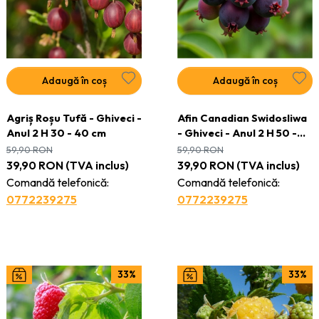
Adaugă în coș
Adaugă în coș
Agriș Roșu Tufă - Ghiveci -
Afin Canadian Swidosliwa
Anul 2 H 30 - 40 cm
- Ghiveci - Anul 2 H 50 -
60 cm
59,90
RON
59,90
RON
39,90
RON
(TVA inclus)
39,90
RON
(TVA inclus)
Comandă telefonică:
Comandă telefonică:
0772239275
0772239275
33%
33%