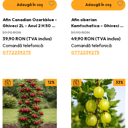
Adaugă în coș
Adaugă în coș
Afin Canadian Ozarkblue -
Afin siberian
Ghiveci 2L - Anul 2 H 50 -
Kamtschatica – Ghiveci 2L
60 cm
- Anul 2 H 50 - 60 cm
59,90
RON
59,90
RON
39,90
RON
(TVA inclus)
49,90
RON
(TVA inclus)
Comandă telefonică:
Comandă telefonică:
0772239275
0772239275
12%
33%