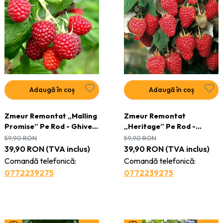
Adaugă în coș
Adaugă în coș
Zmeur Remontat „Malling
Zmeur Remontat
Promise” Pe Rod - Ghiveci
„Heritage” Pe Rod -
2L - H 30 - 40 cm
Ghiveci 2L - H 30 - 40 cm
59,90
RON
59,90
RON
39,90
RON
(TVA inclus)
39,90
RON
(TVA inclus)
Comandă telefonică:
Comandă telefonică:
0772239275
0772239275