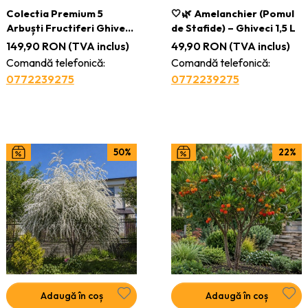
Colectia Premium 5
🤍🌿 Amelanchier (Pomul
Arbuști Fructiferi Ghiveci
de Stafide) – Ghiveci 1,5 L
– Malling Promise,
149,90
RON
(TVA inclus)
49,90
RON
(TVA inclus)
Heritage, Golden,
Comandă telefonică:
Comandă telefonică:
Canadian și Duke
0772239275
0772239275
50%
22%
Adaugă în coș
Adaugă în coș