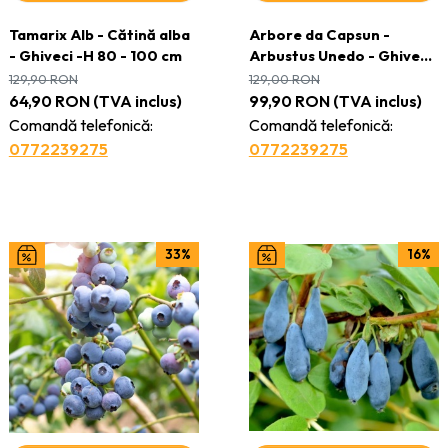
Tamarix Alb - Cătină alba
Arbore da Capsun -
- Ghiveci -H 80 - 100 cm
Arbustus Unedo - Ghiveci
2L - H 45 - 55 cm
129,90
RON
129,00
RON
64,90
RON
(TVA inclus)
99,90
RON
(TVA inclus)
Comandă telefonică:
Comandă telefonică:
0772239275
0772239275
33%
16%