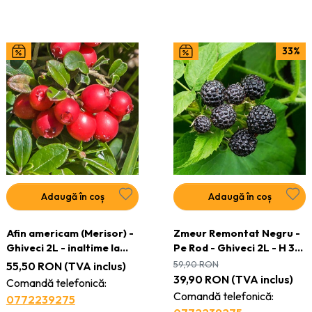
33%
Adaugă în coș
Adaugă în coș
Afin americam (Merisor) -
Zmeur Remontat Negru -
Ghiveci 2L - inaltime la
Pe Rod - Ghiveci 2L - H 30
livrare 40-50cm - Vesnic
- 40 cm
59,90
RON
55,50
RON
(TVA inclus)
verde
39,90
RON
(TVA inclus)
Comandă telefonică:
Comandă telefonică:
0772239275