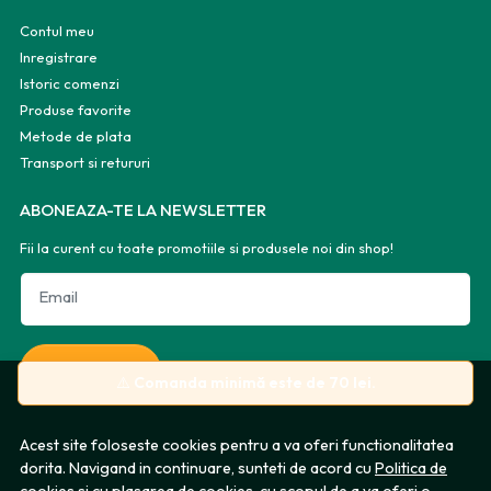
Contul meu
Inregistrare
Istoric comenzi
Produse favorite
Metode de plata
Transport si retururi
ABONEAZA-TE LA NEWSLETTER
Fii la curent cu toate promotiile si produsele noi din shop!
Email
Aboneaza-te
⚠️
Comanda minimă este de 70 lei.
Acest site foloseste cookies pentru a va oferi functionalitatea
dorita. Navigand in continuare, sunteti de acord cu
Politica de