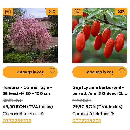
51%
62%
Adaugă în coș
Adaugă în coș
Tamarix - Cătină roșie -
Goji (Lycium barbarum) –
Ghiveci -H 80 - 100 cm
pe rod, Anul 3 Ghiveci 2L |
H 40–50 cm | Plantă
129,90
RON
79,90
RON
ramificată
63,50
RON
(TVA inclus)
29,90
RON
(TVA inclus)
Comandă telefonică:
Comandă telefonică:
0772239275
0772239275