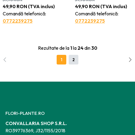
49,90
RON
(TVA inclus)
49,90
RON
(TVA inclus)
Comandă telefonică:
Comandă telefonică:
0772239275
0772239275
Rezultate de la
1
la
24
din
30
1
2
FLORI-PLANTE.RO
CONVALLARIA SHOP S.R.L.
RO39776369, J32/1155/2018