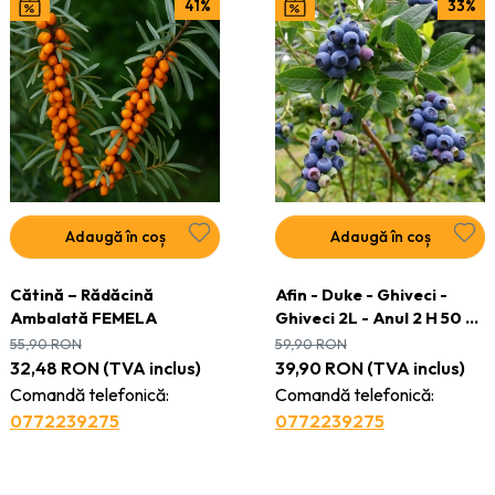
41%
33%
Adaugă în coș
Adaugă în coș
Cătină – Rădăcină
Afin - Duke - Ghiveci -
Ambalată FEMELA
Ghiveci 2L - Anul 2 H 50 -
60 cm
55,90
RON
59,90
RON
32,48
RON
(TVA inclus)
39,90
RON
(TVA inclus)
Comandă telefonică:
Comandă telefonică:
0772239275
0772239275