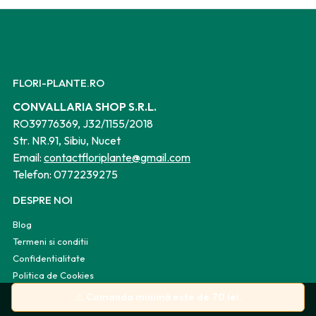
FLORI-PLANTE.RO
CONVALLARIA SHOP S.R.L.
RO39776369, J32/1155/2018
Str. NR.91, Sibiu, Nucet
Email:
contactfloriplante@gmail.com
Telefon:
0772239275
DESPRE NOI
Blog
Termeni si conditii
Confidentialitate
Politica de Cookies
Harta site
⚠️
Comanda minimă este de 70 lei.