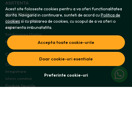
ASISTENTA
Acest site foloseste cookies pentru a va oferi functionalitatea
Contacteaza-ne
dorita. Navigand in continuare, sunteti de acord cu
Politica de
Intrebari frecvente
cookies
si cu plasarea de cookies, cu scopul de a va oferi o
experienta imbunatatita.
ANPC
Solutionarea litigiilor
Informatii legale
Accepta toate cookie-urile
CONT CLIENT
Doar cookie-uri esentiale
Contul meu
Inregistrare
Preferinte cookie-uri
Istoric comenzi
Produse favorite
Metode de plata
Transport si retururi
ABONEAZA-TE LA NEWSLETTER
Fii la curent cu toate promotiile si produsele noi din shop!