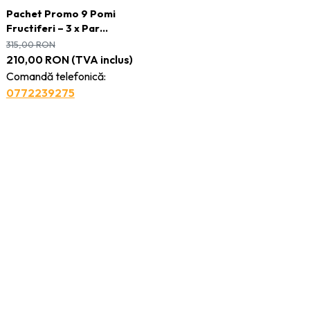
Pachet Promo 9 Pomi
Fructiferi – 3 x Par
Untoasa Hardy, 3 x Mar
315,00
RON
Red Melba, 3 x Visin
210,00
RON
(TVA inclus)
Crisana - Radacina
Comandă telefonică:
Ambalata
0772239275