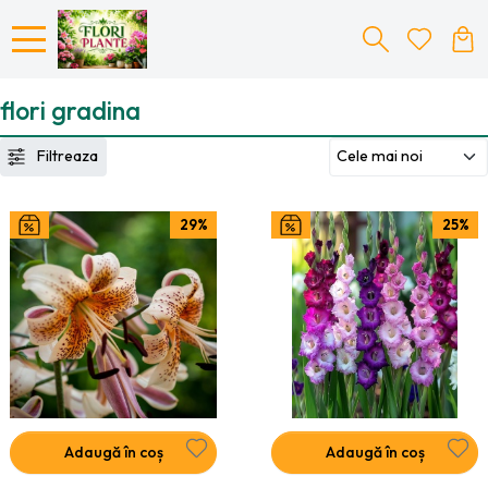
flori gradina
Filtreaza
29%
25%
Adaugă în coș
Adaugă în coș