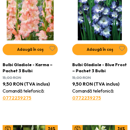
Adaugă în coș
Adaugă în coș
Bulbi Gladiole - Karma –
Bulbi Gladiole - Blue Frost
Pachet 3 Bulbi
– Pachet 3 Bulbi
15,00
RON
15,00
RON
9,50
RON
(TVA inclus)
9,50
RON
(TVA inclus)
Comandă telefonică:
Comandă telefonică:
0772239275
0772239275
36%
36%