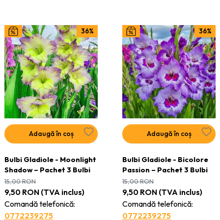
36%
36%
Adaugă în coș
Adaugă în coș
Bulbi Gladiole - Moonlight
Bulbi Gladiole - Bicolore
Shadow – Pachet 3 Bulbi
Passion – Pachet 3 Bulbi
15,00
RON
15,00
RON
9,50
RON
(TVA inclus)
9,50
RON
(TVA inclus)
Comandă telefonică:
Comandă telefonică:
0772239275
0772239275