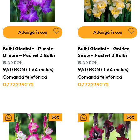
Adaugă în coș
Adaugă în coș
Bulbi Gladiole - Purple
Bulbi Gladiole - Golden
Dream – Pachet 3 Bulbi
Snow – Pachet 3 Bulbi
15,00
RON
15,00
RON
9,50
RON
(TVA inclus)
9,50
RON
(TVA inclus)
Comandă telefonică:
Comandă telefonică:
0772239275
0772239275
36%
36%