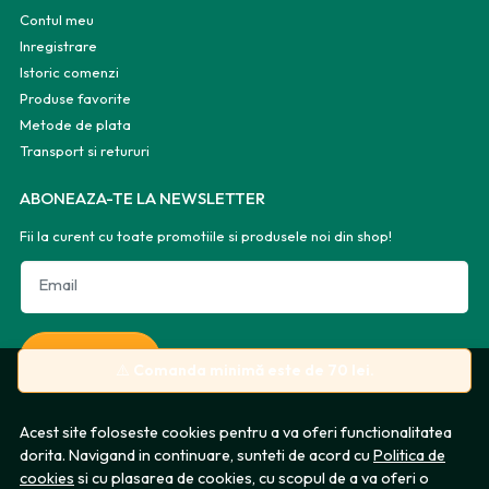
Contul meu
Inregistrare
Istoric comenzi
Produse favorite
Metode de plata
Transport si retururi
ABONEAZA-TE LA NEWSLETTER
Fii la curent cu toate promotiile si produsele noi din shop!
Email
Aboneaza-te
⚠️
Comanda minimă este de 70 lei.
Acest site foloseste cookies pentru a va oferi functionalitatea
dorita. Navigand in continuare, sunteti de acord cu
Politica de
cookies
si cu plasarea de cookies, cu scopul de a va oferi o