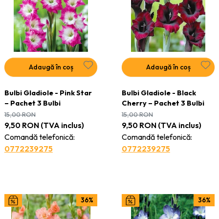
Adaugă în coș
Adaugă în coș
Bulbi Gladiole - Pink Star
Bulbi Gladiole - Black
– Pachet 3 Bulbi
Cherry – Pachet 3 Bulbi
15,00
RON
15,00
RON
9,50
RON
(TVA inclus)
9,50
RON
(TVA inclus)
Comandă telefonică:
Comandă telefonică:
0772239275
0772239275
36%
36%