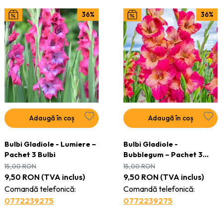
36%
36%
Adaugă în coș
Adaugă în coș
Bulbi Gladiole - Lumiere –
Bulbi Gladiole -
Pachet 3 Bulbi
Bubblegum – Pachet 3
Bulbi
15,00
RON
15,00
RON
9,50
RON
(TVA inclus)
9,50
RON
(TVA inclus)
Comandă telefonică:
Comandă telefonică:
0772239275
0772239275