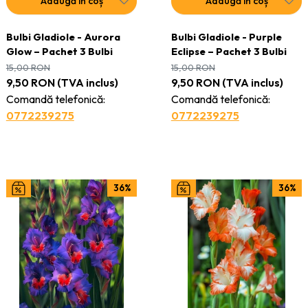
Adaugă în coș
Adaugă în coș
Bulbi Gladiole - Aurora
Bulbi Gladiole - Purple
Glow – Pachet 3 Bulbi
Eclipse – Pachet 3 Bulbi
15,00
RON
15,00
RON
9,50
RON
(TVA inclus)
9,50
RON
(TVA inclus)
Comandă telefonică:
Comandă telefonică:
0772239275
0772239275
36%
36%