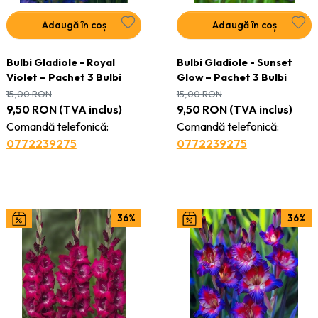
Adaugă în coș
Adaugă în coș
Bulbi Gladiole - Royal
Bulbi Gladiole - Sunset
Violet – Pachet 3 Bulbi
Glow – Pachet 3 Bulbi
15,00
RON
15,00
RON
9,50
RON
(TVA inclus)
9,50
RON
(TVA inclus)
Comandă telefonică:
Comandă telefonică:
0772239275
0772239275
36%
36%