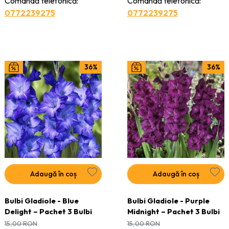
Comandă telefonică:
Comandă telefonică:
0772239275
0772239275
36%
36%
Adaugă în coș
Adaugă în coș
Bulbi Gladiole - Blue
Bulbi Gladiole - Purple
Delight – Pachet 3 Bulbi
Midnight – Pachet 3 Bulbi
15,00
RON
15,00
RON