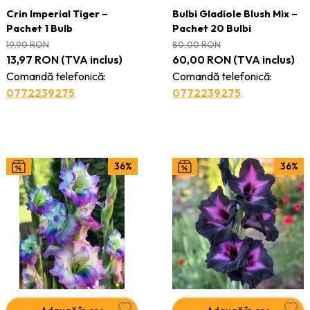
Crin Imperial Tiger –
Bulbi Gladiole Blush Mix –
Pachet 1 Bulb
Pachet 20 Bulbi
19,90
RON
80,00
RON
13,97
RON
(TVA inclus)
60,00
RON
(TVA inclus)
Comandă telefonică:
Comandă telefonică:
0772239275
0772239275
36%
36%