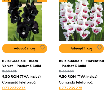
Adaugă în coș
Adaugă în coș
Bulbi Gladiole - Black
Bulbi Gladiole - Fiorentina
Velvet – Pachet 3 Bulbi
– Pachet 3 Bulbi
15,00
RON
15,00
RON
9,50
RON
(TVA inclus)
9,50
RON
(TVA inclus)
Comandă telefonică:
Comandă telefonică:
0772239275
0772239275