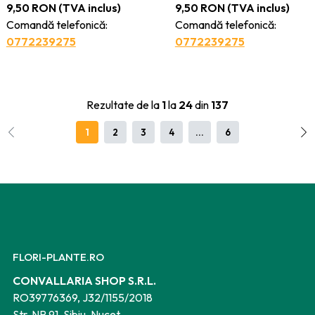
9,50
RON
(TVA inclus)
9,50
RON
(TVA inclus)
Comandă telefonică:
Comandă telefonică:
0772239275
0772239275
Rezultate de la
1
la
24
din
137
1
2
3
4
...
6
FLORI-PLANTE.RO
CONVALLARIA SHOP S.R.L.
RO39776369, J32/1155/2018
Str. NR.91, Sibiu, Nucet