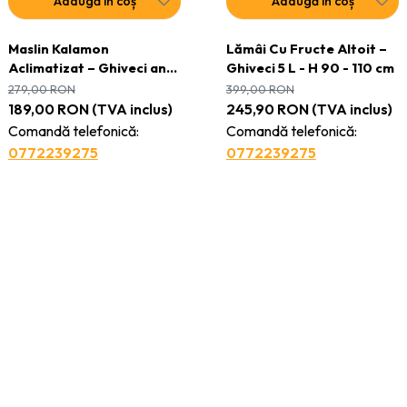
Adaugă în coș
Adaugă în coș
Maslin Kalamon
Lămâi Cu Fructe Altoit –
Aclimatizat – Ghiveci anul
Ghiveci 5 L - H 90 - 110 cm
4 – H 110 cm - 120cm
279,00
RON
399,00
RON
189,00
RON
(TVA inclus)
245,90
RON
(TVA inclus)
Comandă telefonică:
Comandă telefonică:
0772239275
0772239275