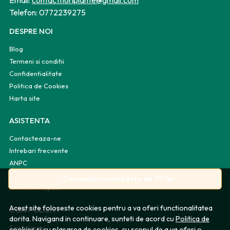
Email:
contactfloriplante@gmail.com
Telefon:
0772239275
DESPRE NOI
Blog
Termeni si conditii
Confidentialitate
Politica de Cookies
Harta site
ASISTENTA
Contacteaza-ne
Intrebari frecvente
ANPC
Solutionarea litigiilor
⚠️
Comanda minimă este de 70 lei.
Informatii legale
Acest site foloseste cookies pentru a va oferi functionalitatea
CONT CLIENT
dorita. Navigand in continuare, sunteti de acord cu
Politica de
Contul meu
cookies
si cu plasarea de cookies, cu scopul de a va oferi o