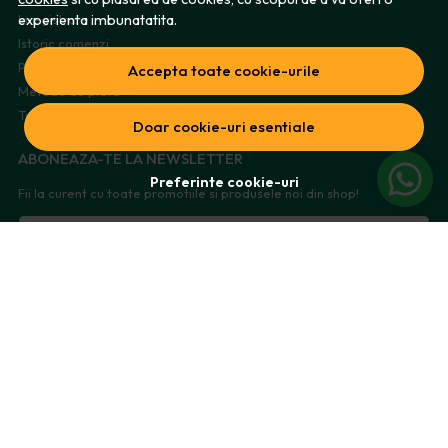
experienta imbunatatita.
Inregistrare
Istoric comenzi
Produse favorite
Accepta toate cookie-urile
Metode de plata
Transport si retururi
Doar cookie-uri esentiale
ABONEAZA-TE LA NEWSLETTER
Preferinte cookie-uri
Fii la curent cu toate promotiile si produsele noi din shop!
Email
Aboneaza-te