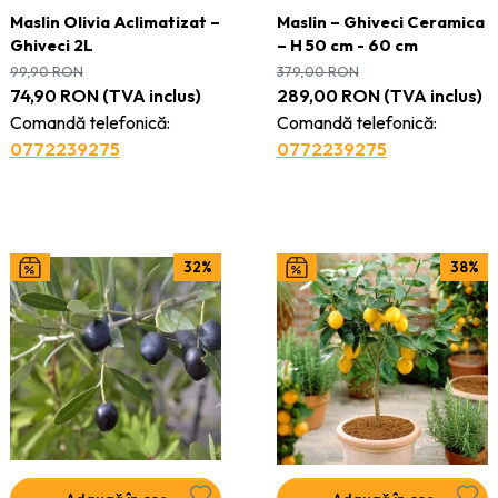
Maslin Olivia Aclimatizat –
Maslin – Ghiveci Ceramica
Ghiveci 2L
– H 50 cm - 60 cm
99,90
RON
379,00
RON
74,90
RON
(TVA inclus)
289,00
RON
(TVA inclus)
Comandă telefonică:
Comandă telefonică:
0772239275
0772239275
32%
38%