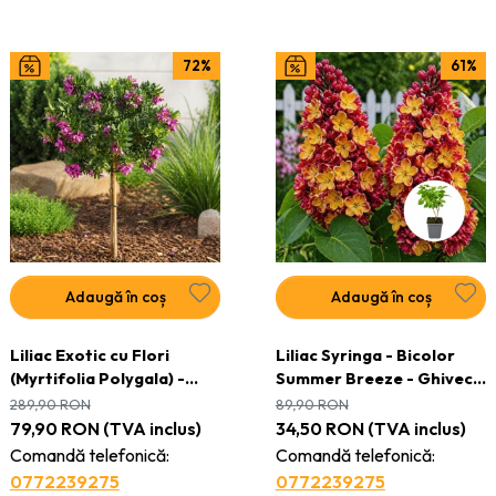
72%
61%
Adaugă în coș
Adaugă în coș
Liliac Exotic cu Flori
Liliac Syringa - Bicolor
(Myrtifolia Polygala) -
Summer Breeze - Ghiveci
Ghiveci 2L - H 50 - 60 cm
P9
289,90
RON
89,90
RON
79,90
RON
(TVA inclus)
34,50
RON
(TVA inclus)
Comandă telefonică:
Comandă telefonică:
0772239275
0772239275