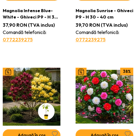
Magnolia Intense Blue-
Magnolia Sunrise - Ghiveci
White - Ghiveci P9 - H 30
P9 - H 30 - 40 cm
- 40 cm
37,90
RON
(TVA inclus)
39,70
RON
(TVA inclus)
Comandă telefonică:
Comandă telefonică:
0772239275
0772239275
38%
Adaugă în coș
Adaugă în coș