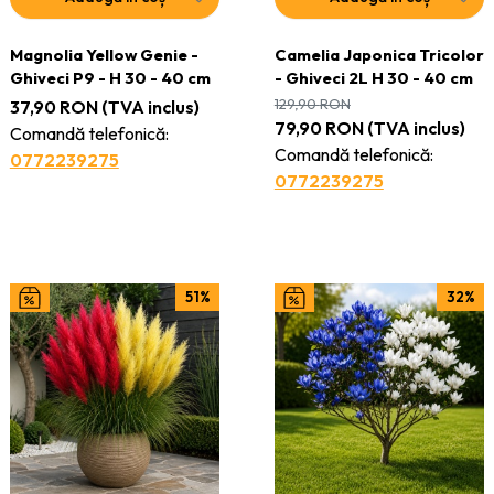
Magnolia Yellow Genie -
Camelia Japonica Tricolor
Ghiveci P9 - H 30 - 40 cm
- Ghiveci 2L H 30 - 40 cm
129,90
RON
37,90
RON
(TVA inclus)
79,90
RON
(TVA inclus)
Comandă telefonică:
Comandă telefonică:
0772239275
0772239275
51%
32%