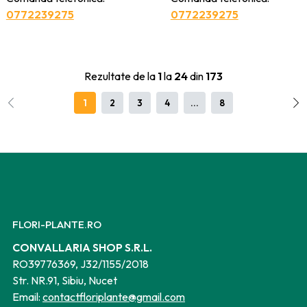
0772239275
0772239275
Rezultate de la
1
la
24
din
173
1
2
3
4
...
8
FLORI-PLANTE.RO
CONVALLARIA SHOP S.R.L.
RO39776369, J32/1155/2018
Str. NR.91, Sibiu, Nucet
Email:
contactfloriplante@gmail.com