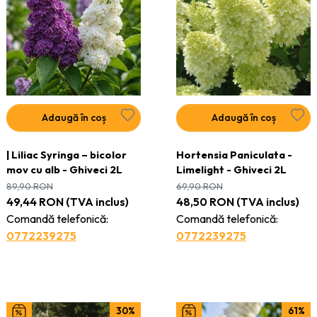
Adaugă în coș
Adaugă în coș
| Liliac Syringa – bicolor
Hortensia Paniculata -
mov cu alb - Ghiveci 2L
Limelight - Ghiveci 2L
89,90
RON
69,90
RON
49,44
RON
(TVA inclus)
48,50
RON
(TVA inclus)
Comandă telefonică:
Comandă telefonică:
0772239275
0772239275
30%
61%