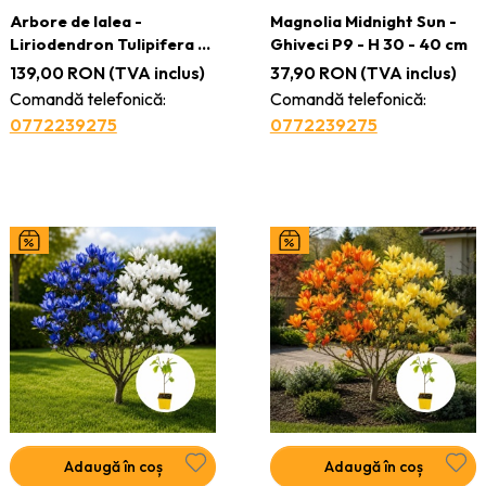
Arbore de lalea -
Magnolia Midnight Sun -
Liriodendron Tulipifera -
Ghiveci P9 - H 30 - 40 cm
Ghiveci 3L - H 110 - 130 cm
139,00
RON
(TVA inclus)
37,90
RON
(TVA inclus)
Comandă telefonică:
Comandă telefonică:
0772239275
0772239275
Adaugă în coș
Adaugă în coș