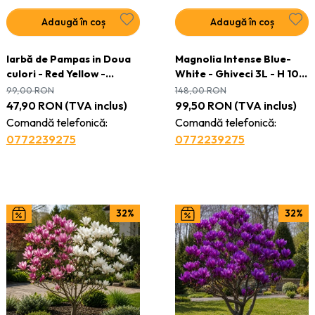
Adaugă în coș
Adaugă în coș
Iarbă de Pampas in Doua
Magnolia Intense Blue-
culori - Red Yellow -
White - Ghiveci 3L - H 100
ghiveci 2L
- 110 cm
99,00
RON
148,00
RON
47,90
RON
(TVA inclus)
99,50
RON
(TVA inclus)
Comandă telefonică:
Comandă telefonică:
0772239275
0772239275
32%
32%