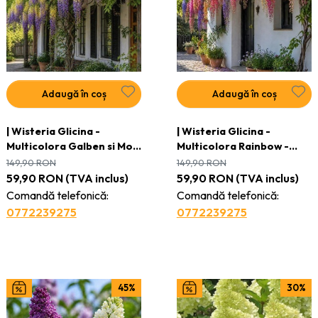
Adaugă în coș
Adaugă în coș
| Wisteria Glicina -
| Wisteria Glicina -
Multicolora Galben si Mov
Multicolora Rainbow -
- Ghiveci 3L - 110 - 120 cm
Ghiveci 3L - 110 - 120 cm
149,90
RON
149,90
RON
59,90
RON
(TVA inclus)
59,90
RON
(TVA inclus)
Comandă telefonică:
Comandă telefonică:
0772239275
0772239275
45%
30%