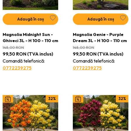
Adaugă în coș
Adaugă în coș
Magnolia Midnight Sun -
Magnolia Genie - Purple
Ghiveci 3L - H 100 - 110 cm
Dream 3L - H 100 - 110 cm
148,00
RON
148,00
RON
99,50
RON
(TVA inclus)
99,50
RON
(TVA inclus)
Comandă telefonică:
Comandă telefonică:
0772239275
0772239275
32%
32%