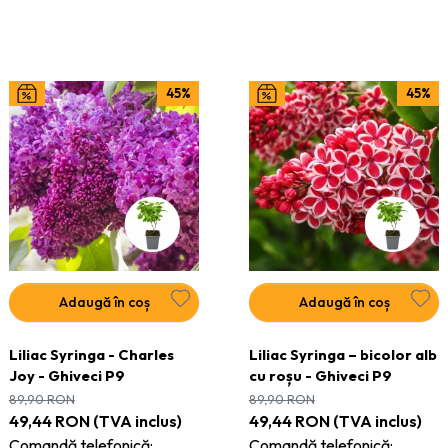
45%
45%
Adaugă în coș
Adaugă în coș
Liliac Syringa - Charles
Liliac Syringa – bicolor alb
Joy - Ghiveci P9
cu roșu - Ghiveci P9
89,90
RON
89,90
RON
49,44
RON
(TVA inclus)
49,44
RON
(TVA inclus)
Comandă telefonică:
Comandă telefonică: