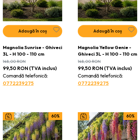
Adaugă în coș
Adaugă în coș
Magnolia Sunrise - Ghiveci
Magnolia Yellow Genie -
3L - H 100 - 110 cm
Ghiveci 3L - H 100 - 110 cm
148,00
RON
148,00
RON
99,50
RON
(TVA inclus)
99,50
RON
(TVA inclus)
Comandă telefonică:
Comandă telefonică:
0772239275
0772239275
60%
60%