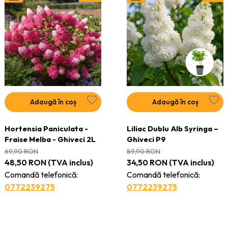
Adaugă în coș
Adaugă în coș
Hortensia Paniculata -
Liliac Dublu Alb Syringa –
Fraise Melba - Ghiveci 2L
Ghiveci P9
69,90
RON
89,90
RON
48,50
RON
(TVA inclus)
34,50
RON
(TVA inclus)
Comandă telefonică:
Comandă telefonică:
0772239275
0772239275