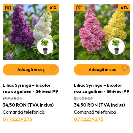
61%
61%
Adaugă în coș
Adaugă în coș
Liliac Syringa – bicolor
Liliac Syringa – bicolor
roz cu galben - Ghiveci P9
roz cu galben - Ghiveci P9
89,90
RON
89,90
RON
34,50
RON
(TVA inclus)
34,50
RON
(TVA inclus)
Comandă telefonică:
Comandă telefonică:
0772239275
0772239275