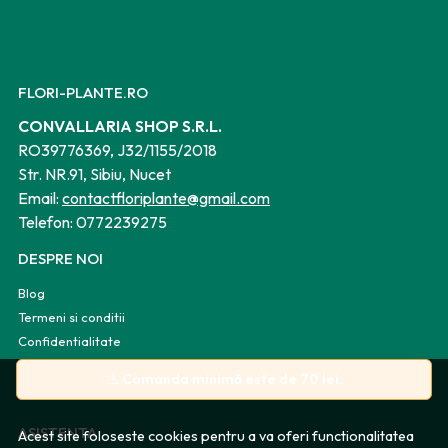
FLORI-PLANTE.RO
CONVALLARIA SHOP S.R.L.
RO39776369, J32/1155/2018
Str. NR.91, Sibiu, Nucet
Email:
contactfloriplante@gmail.com
Telefon:
0772239275
DESPRE NOI
Blog
Termeni si conditii
Confidentialitate
Politica de Cookies
⚠️
Comanda minimă este de 70 lei.
Harta site
ASISTENTA
Acest site foloseste cookies pentru a va oferi functionalitatea