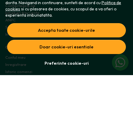
dorita. Navigand in continuare, sunteti de acord cu
Politica de
Contacteaza-ne
cookies
si cu plasarea de cookies, cu scopul de a va oferi o
Intrebari frecvente
experienta imbunatatita.
ANPC
Solutionarea litigiilor
Accepta toate cookie-urile
Informatii legale
Doar cookie-uri esentiale
CONT CLIENT
Contul meu
Preferinte cookie-uri
Inregistrare
Istoric comenzi
Produse favorite
Metode de plata
Transport si retururi
ABONEAZA-TE LA NEWSLETTER
Fii la curent cu toate promotiile si produsele noi din shop!
Email