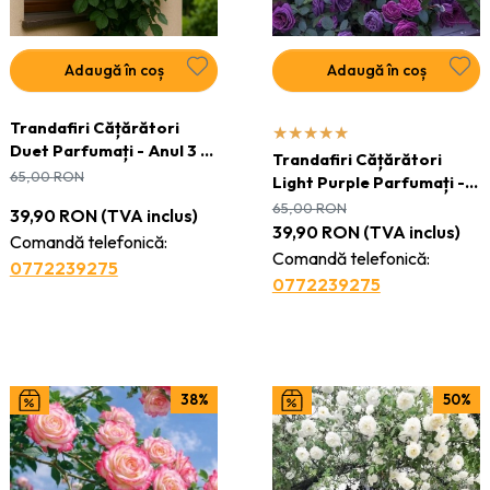
Adaugă în coș
Adaugă în coș
Trandafiri Cățărători
Duet Parfumați - Anul 3 -
Trandafiri Cățărători
Ghiveci 2L
65,00
RON
Light Purple Parfumați -
Anul 3 - Ghiveci 2L
65,00
RON
39,90
RON
(TVA inclus)
39,90
RON
(TVA inclus)
Comandă telefonică:
Comandă telefonică:
0772239275
0772239275
38%
50%