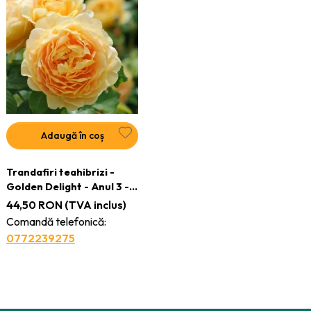
Adaugă în coș
Trandafiri teahibrizi -
Golden Delight - Anul 3 -
Ghiveci 2L
44,50
RON
(TVA inclus)
Comandă telefonică:
0772239275