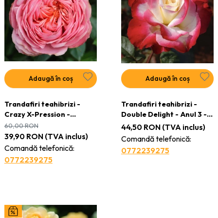
Adaugă în coș
Adaugă în coș
Trandafiri teahibrizi -
Trandafiri teahibrizi -
Crazy X-Pression -
Double Delight - Anul 3 -
Ghiveci 3L
Ghiveci 2L
60,00
RON
44,50
RON
(TVA inclus)
39,90
RON
(TVA inclus)
Comandă telefonică:
Comandă telefonică:
0772239275
0772239275