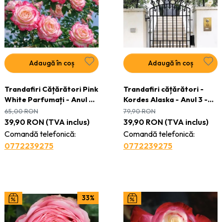
Adaugă în coș
Adaugă în coș
Trandafiri Cățărători Pink
Trandafiri cățǎrători -
White Parfumați - Anul 3 -
Kordes Alaska - Anul 3 -
Ghiveci 2L
Ghiveci 2L
65,00
RON
79,90
RON
39,90
RON
(TVA inclus)
39,90
RON
(TVA inclus)
Comandă telefonică:
Comandă telefonică:
0772239275
0772239275
33%