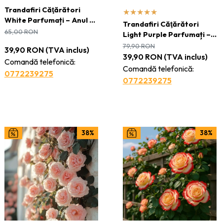
Trandafiri Căţărători
White Parfumați – Anul 3
Trandafiri Căţărători
- Ghiveci 2L
65,00
RON
Light Purple Parfumați –
Anul 3 - Ghiveci 2L
79,90
RON
39,90
RON
(TVA inclus)
39,90
RON
(TVA inclus)
Comandă telefonică:
Comandă telefonică:
0772239275
0772239275
38%
38%