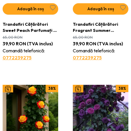
Adaugă în coș
Adaugă în coș
Trandafiri Cățărători
Trandafiri Cățărători
Sweet Peach Parfumați -
Fragrant Summer
Anul 3 - Ghiveci 2L
Parfumați - Anul 3 -
65,00
RON
65,00
RON
Ghiveci 2L
39,90
RON
(TVA inclus)
39,90
RON
(TVA inclus)
Comandă telefonică:
Comandă telefonică:
0772239275
0772239275
38%
38%