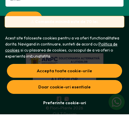
Aboneaza-te
⚠️
Comanda minimă este de 70 lei.
Acest site foloseste cookies pentru a va oferi functionalitatea
dorita. Navigand in continuare, sunteti de acord cu
Politica de
cookies
si cu plasarea de cookies, cu scopul de a va oferi o
experienta imbunatatita.
Accepta toate cookie-urile
Doar cookie-uri esentiale
Preferinte cookie-uri
© Flori-Plante 2026
CULT Design