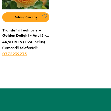
Adaugă în coș
Trandafiri teahibrizi -
Golden Delight - Anul 3 -
Ghiveci 2L
44,50
RON
(TVA inclus)
Comandă telefonică:
0772239275