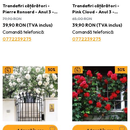
Trandafiri cățǎrători -
Trandafiri cățǎrători -
Pierre Ronsard - Anul 3 -
Pink Cloud - Anul 3 -
Ghiveci 2L
Ghiveci 2L
79,90
RON
65,00
RON
39,90
RON
(TVA inclus)
39,90
RON
(TVA inclus)
Comandă telefonică:
Comandă telefonică:
0772239275
0772239275
50%
50%