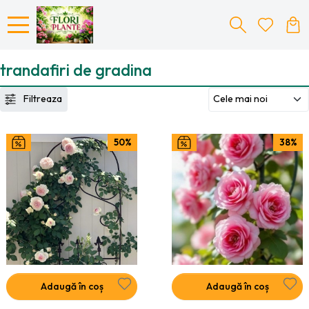
trandafiri de gradina
Filtreaza
50%
38%
Adaugă în coș
Adaugă în coș