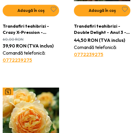
Adaugă în coș
Adaugă în coș
Trandafiri teahibrizi -
Trandafiri teahibrizi -
Crazy X-Pression -
Double Delight - Anul 3 -
Ghiveci 3L
Ghiveci 2L
60,00
RON
44,50
RON
(TVA inclus)
39,90
RON
(TVA inclus)
Comandă telefonică:
Comandă telefonică:
0772239275
0772239275