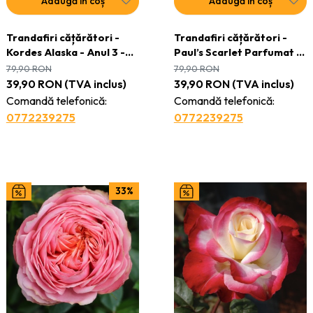
Adaugă în coș
Adaugă în coș
Trandafiri cățǎrători -
Trandafiri cățǎrători -
Kordes Alaska - Anul 3 -
Paul’s Scarlet Parfumat -
Ghiveci 2L
Anul 3 - Ghiveci 2L
79,90
RON
79,90
RON
39,90
RON
(TVA inclus)
39,90
RON
(TVA inclus)
Comandă telefonică:
Comandă telefonică:
0772239275
0772239275
33%