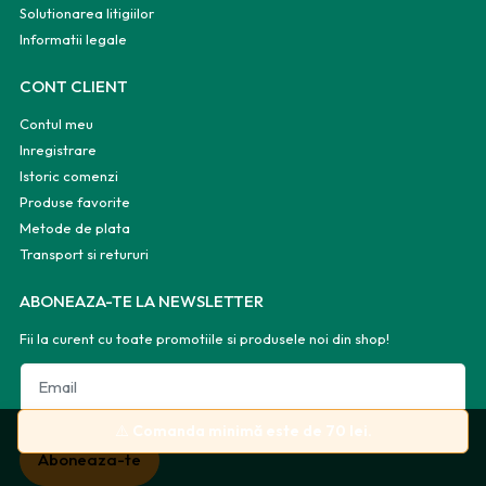
Solutionarea litigiilor
Informatii legale
CONT CLIENT
Contul meu
Inregistrare
Istoric comenzi
Produse favorite
Metode de plata
Transport si retururi
ABONEAZA-TE LA NEWSLETTER
Fii la curent cu toate promotiile si produsele noi din shop!
Email
⚠️
Comanda minimă este de 70 lei.
Aboneaza-te