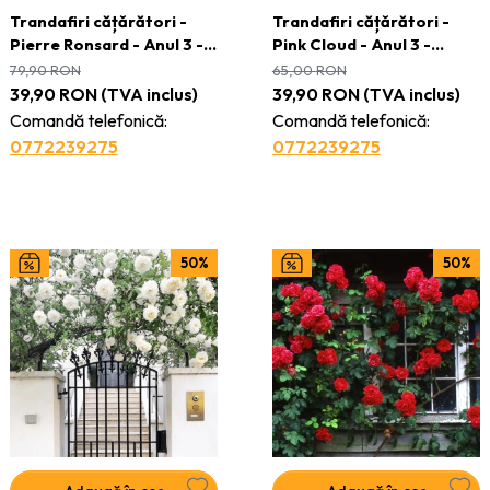
Trandafiri cățǎrători -
Trandafiri cățǎrători -
Pierre Ronsard - Anul 3 -
Pink Cloud - Anul 3 -
Ghiveci 2L
Ghiveci 2L
79,90
RON
65,00
RON
39,90
RON
(TVA inclus)
39,90
RON
(TVA inclus)
Comandă telefonică:
Comandă telefonică:
0772239275
0772239275
50%
50%