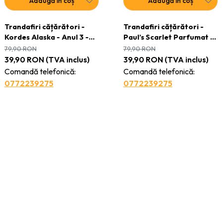
Adaugă în coș
Adaugă în coș
Trandafiri cățǎrători -
Trandafiri cățǎrători -
Kordes Alaska - Anul 3 -
Paul’s Scarlet Parfumat -
Ghiveci 2L
Anul 3 - Ghiveci 2L
79,90
RON
79,90
RON
39,90
RON
(TVA inclus)
39,90
RON
(TVA inclus)
Comandă telefonică:
Comandă telefonică:
0772239275
0772239275