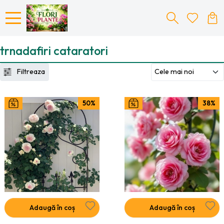
trnadafiri cataratori
Filtreaza
50%
38%
Adaugă în coș
Adaugă în coș