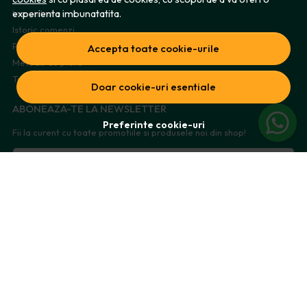
experienta imbunatatita.
Inregistrare
Istoric comenzi
Produse favorite
Accepta toate cookie-urile
Metode de plata
Transport si retururi
Doar cookie-uri esentiale
ABONEAZA-TE LA NEWSLETTER
Preferinte cookie-uri
Fii la curent cu toate promotiile si produsele noi din shop!
Email
Aboneaza-te