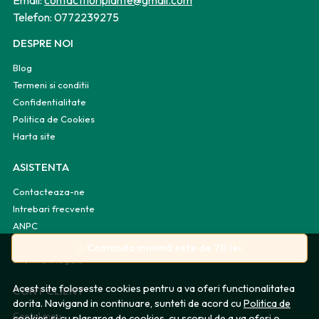
Email:
contactfloriplante@gmail.com
Telefon:
0772239275
DESPRE NOI
Blog
Termeni si conditii
Confidentialitate
Politica de Cookies
Harta site
ASISTENTA
Contacteaza-ne
Intrebari frecvente
ANPC
Solutionarea litigiilor
⚠️
Comanda minimă este de 70 lei.
Informatii legale
Acest site foloseste cookies pentru a va oferi functionalitatea
CONT CLIENT
dorita. Navigand in continuare, sunteti de acord cu
Politica de
Contul meu
cookies
si cu plasarea de cookies, cu scopul de a va oferi o