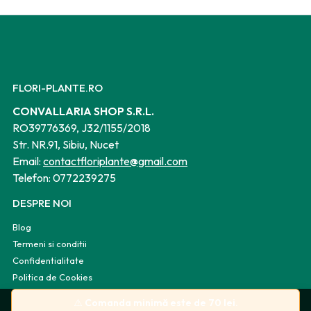
FLORI-PLANTE.RO
CONVALLARIA SHOP S.R.L.
RO39776369, J32/1155/2018
Str. NR.91, Sibiu, Nucet
Email:
contactfloriplante@gmail.com
Telefon:
0772239275
DESPRE NOI
Blog
Termeni si conditii
Confidentialitate
Politica de Cookies
Harta site
⚠️
Comanda minimă este de 70 lei.