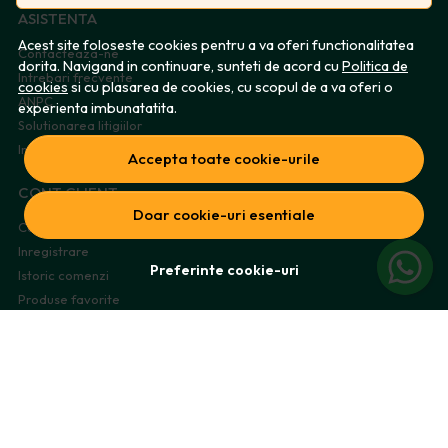
ASISTENTA
Acest site foloseste cookies pentru a va oferi functionalitatea
Contacteaza-ne
dorita. Navigand in continuare, sunteti de acord cu
Politica de
Intrebari frecvente
cookies
si cu plasarea de cookies, cu scopul de a va oferi o
ANPC
experienta imbunatatita.
Solutionarea litigiilor
Informatii legale
Accepta toate cookie-urile
CONT CLIENT
Doar cookie-uri esentiale
Contul meu
Inregistrare
Preferinte cookie-uri
Istoric comenzi
Produse favorite
Metode de plata
Transport si retururi
ABONEAZA-TE LA NEWSLETTER
Fii la curent cu toate promotiile si produsele noi din shop!