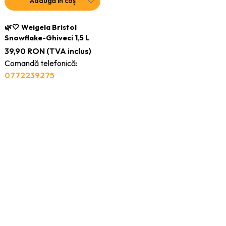
Adaugă în coș
🌿🤍 Weigela Bristol
Snowflake-Ghiveci 1,5 L
39,90
RON
(TVA inclus)
Comandă telefonică:
0772239275