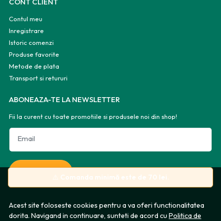
CONT CLIENT
Contul meu
Inregistrare
Istoric comenzi
Produse favorite
Metode de plata
Transport si retururi
ABONEAZA-TE LA NEWSLETTER
Fii la curent cu toate promotiile si produsele noi din shop!
Email
Aboneaza-te
⚠️
Comanda minimă este de 70 lei.
Acest site foloseste cookies pentru a va oferi functionalitatea
dorita. Navigand in continuare, sunteti de acord cu
Politica de