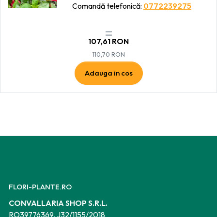
Comandă telefonică:
0772239275
107,61
RON
110,70
RON
Adauga in cos
FLORI-PLANTE.RO
CONVALLARIA SHOP S.R.L.
RO39776369, J32/1155/2018