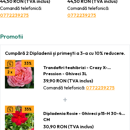
44,50
RON
(TVA inclus)
44,50
RON
(TVA inclus)
Comandă telefonică:
Comandă telefonică:
0772239275
0772239275
Promotii
Cumpără 2 Dipladenii și primești a 3-a cu 10% reducere.
33%
Trandafiri teahibrizi - Crazy X-
2 x
Pression - Ghiveci 3L
39,90
RON
(TVA inclus)
Comandă telefonică:
0772239275
35%
Dipladenia Rosie - Ghiveci p15-H 30-40
CM
30,90
RON
(TVA inclus)