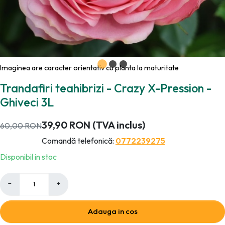
Imaginea are caracter orientativ cu planta la maturitate
Trandafiri teahibrizi - Crazy X-Pression -
Ghiveci 3L
39,90
RON
(TVA inclus)
60,00
RON
Comandă telefonică:
0772239275
Disponibil in stoc
−
+
Adauga in cos