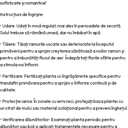
sofisticate și romantice!
Instrucțiuni de îngrijire:
•
Udare:
Udați în mod regulat, mai ales în perioadele de secetă.
Solul trebuie să rămână umed, dar nu îmbibat în apă.
•
Tăiere:
Tăiați ramurile uscate sau deteriorate la începutul
primăverii pentru a sprijini creșterea sănătoasă a noilor ramuri și
pentru a îmbunătăți fluxul de aer. Îndepărtați florile ofilite pentru
a stimula noi înfloriri.
•
Fertilizare:
Fertilizați planta cu îngrășăminte specifice pentru
trandafiri primăvara pentru a sprijini o înflorire continuă și de
calitate.
•
Protecție iarna:
În zonele cu ierni reci, protejați baza plantei cu
un strat de mulci sau material izolațional pentru a preveni înghețul.
•
Verificarea dăunătorilor:
Examinați planta periodic pentru
dăunători sau boli și aplicați tratamentele necesare pentru a