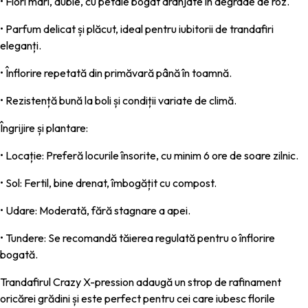
• Flori mari, duble, cu petale bogat aranjate în degrade de roz.
• Parfum delicat și plăcut, ideal pentru iubitorii de trandafiri
eleganți.
• Înflorire repetată din primăvară până în toamnă.
• Rezistență bună la boli și condiții variate de climă.
Îngrijire și plantare:
• Locație: Preferă locurile însorite, cu minim 6 ore de soare zilnic.
• Sol: Fertil, bine drenat, îmbogățit cu compost.
• Udare: Moderată, fără stagnare a apei.
• Tundere: Se recomandă tăierea regulată pentru o înflorire
bogată.
Trandafirul Crazy X-pression adaugă un strop de rafinament
oricărei grădini și este perfect pentru cei care iubesc florile