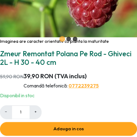
Imaginea are caracter orientativ cu planta la maturitate
Zmeur Remontat Polana Pe Rod - Ghiveci
2L - H 30 - 40 cm
39,90
RON
(TVA inclus)
59,90
RON
Comandă telefonică:
0772239275
Disponibil in stoc
−
+
Adauga in cos