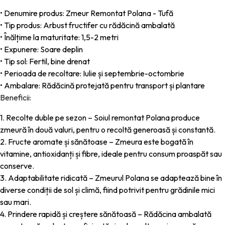
• Denumire produs: Zmeur Remontat Polana - Tufă
• Tip produs: Arbust fructifer cu rădăcină ambalată
• Înălțime la maturitate: 1,5-2 metri
• Expunere: Soare deplin
• Tip sol: Fertil, bine drenat
• Perioada de recoltare: Iulie și septembrie-octombrie
• Ambalare: Rădăcină protejată pentru transport și plantare
Beneficii:
1. Recolte duble pe sezon – Soiul remontat Polana produce
zmeură în două valuri, pentru o recoltă generoasă și constantă.
2. Fructe aromate și sănătoase – Zmeura este bogată în
vitamine, antioxidanți și fibre, ideale pentru consum proaspăt sau
conserve.
3. Adaptabilitate ridicată – Zmeurul Polana se adaptează bine în
diverse condiții de sol și climă, fiind potrivit pentru grădinile mici
sau mari.
4. Prindere rapidă și creștere sănătoasă – Rădăcina ambalată