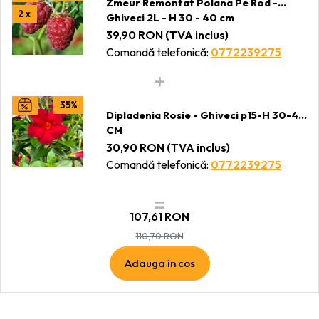
Zmeur Remontat Polana Pe Rod -
2 x
Ghiveci 2L - H 30 - 40 cm
39,90
RON
(TVA inclus)
Comandă telefonică:
0772239275
35%
Dipladenia Rosie - Ghiveci p15-H 30-40
CM
30,90
RON
(TVA inclus)
Comandă telefonică:
0772239275
107,61
RON
110,70
RON
Adauga in cos