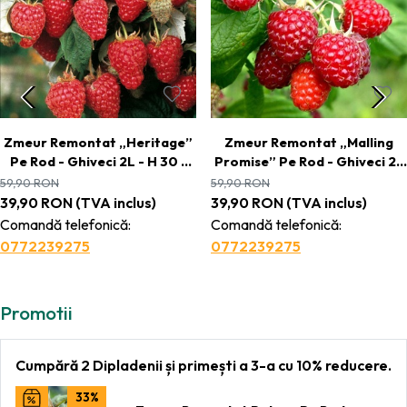
Zmeur Remontat „Heritage”
Zmeur Remontat „Malling
Pe Rod - Ghiveci 2L - H 30 -
Promise” Pe Rod - Ghiveci 2L
40 cm
- H 30 - 40 cm
59,90
RON
59,90
RON
39,90
RON
(TVA inclus)
39,90
RON
(TVA inclus)
Comandă telefonică:
Comandă telefonică:
0772239275
0772239275
Promotii
Cumpără 2 Dipladenii și primești a 3-a cu 10% reducere.
33%