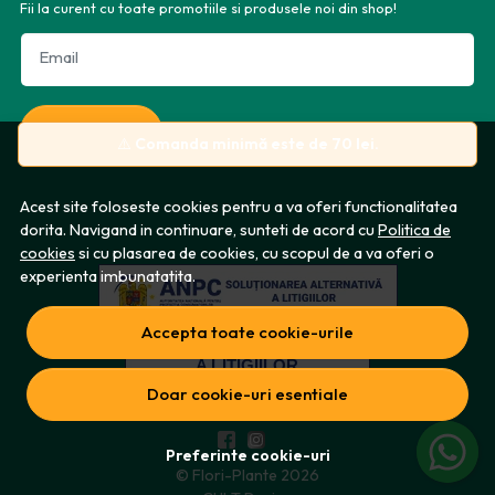
Fii la curent cu toate promotiile si produsele noi din shop!
Email
Aboneaza-te
⚠️
Comanda minimă este de 70 lei.
Acest site foloseste cookies pentru a va oferi functionalitatea
dorita. Navigand in continuare, sunteti de acord cu
Politica de
cookies
si cu plasarea de cookies, cu scopul de a va oferi o
experienta imbunatatita.
Accepta toate cookie-urile
Doar cookie-uri esentiale
Preferinte cookie-uri
© Flori-Plante 2026